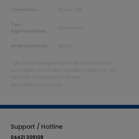
Teesorten
Grüner Tee
Tee-
aromatisiert
Eigenschaften
Artikelnummer
26646
*
gilt für Lieferungen innerhalb Deutschlands,
Lieferzeiten für andere Länder entnehmen Sie
bitte der Schaltfläche mit den
Versandinformationen
Support / Hotline
04421 309109