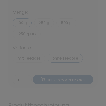
*
Menge:
100 g
250 g
500 g
1250 g OG
Variante:
mit Teedose
ohne Teedose
IN DEN WARENKORB
Produktbeschreibung