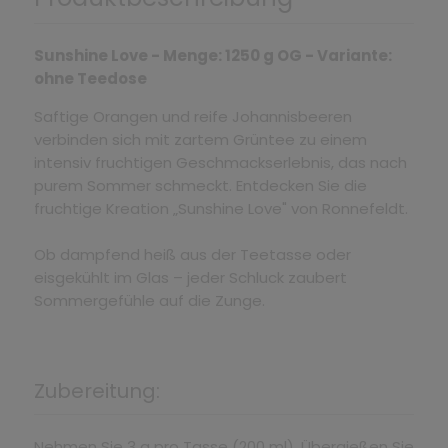
Sunshine Love - Menge: 1250 g OG - Variante:
ohne Teedose
Saftige Orangen und reife Johannisbeeren
verbinden sich mit zartem Grüntee zu einem
intensiv fruchtigen Geschmackserlebnis, das nach
purem Sommer schmeckt. Entdecken Sie die
fruchtige Kreation „Sunshine Love" von Ronnefeldt.
Ob dampfend heiß aus der Teetasse oder
eisgekühlt im Glas – jeder Schluck zaubert
Sommergefühle auf die Zunge.
Zubereitung:
Nehmen Sie 3 g pro Tasse (200 ml). Übergießen Sie