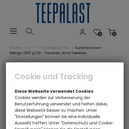
0
0
Marken
P - T
Ronnefeldt-Tee
Sunshine Love -
Menge: 1250 g OG - Variante: ohne Teedose
Cookie und Tracking
Diese Webseite verwendet Cookies
Cookies werden zur Verbesserung der
Benutzerführung verwendet und helfen dabei,
diese Webseite besser zu machen. Unter
Einen Augenblick bitte...
"Einstellungen" können Sie eine individuelle
Auswahl treffen. Unter "Datenschutz und Cookie-