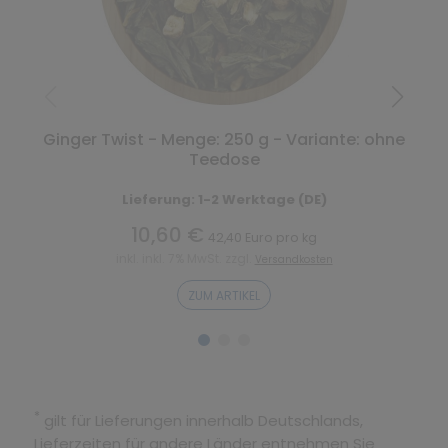
Ginger Twist - Menge: 250 g - Variante: ohne
A
Teedose
Lieferung: 1-2 Werktage (DE)
10,60 €
42,40 Euro pro kg
inkl. inkl. 7% MwSt. zzgl.
Versandkosten
ZUM ARTIKEL
*
gilt für Lieferungen innerhalb Deutschlands,
Lieferzeiten für andere Länder entnehmen Sie