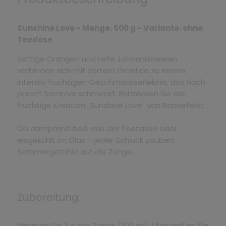
Sunshine Love - Menge: 500 g - Variante: ohne
Teedose
Saftige Orangen und reife Johannisbeeren
verbinden sich mit zartem Grüntee zu einem
intensiv fruchtigen Geschmackserlebnis, das nach
purem Sommer schmeckt. Entdecken Sie die
fruchtige Kreation „Sunshine Love" von Ronnefeldt.
Ob dampfend heiß aus der Teetasse oder
eisgekühlt im Glas – jeder Schluck zaubert
Sommergefühle auf die Zunge.
Zubereitung:
Nehmen Sie 3 g pro Tasse (200 ml). Übergießen Sie