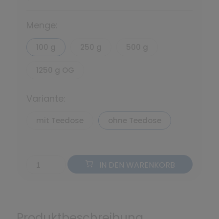
*
Menge:
100 g
250 g
500 g
1250 g OG
Variante:
mit Teedose
ohne Teedose
IN DEN WARENKORB
Produktbeschreibung