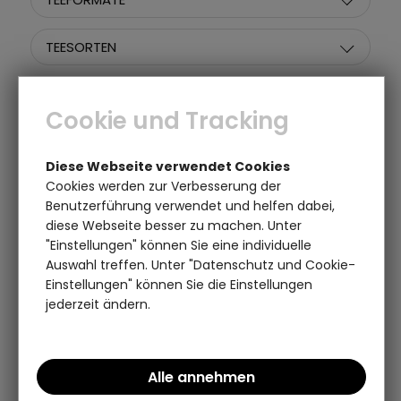
TEESORTEN
TEE-EIGENSCHAFTEN
Cookie und Tracking
GRÖSSE
Diese Webseite verwendet Cookies
Cookies werden zur Verbesserung der
BESONDERHEITEN
Benutzerführung verwendet und helfen dabei,
diese Webseite besser zu machen. Unter
PREIS
"Einstellungen" können Sie eine individuelle
Auswahl treffen. Unter "Datenschutz und Cookie-
Einstellungen" können Sie die Einstellungen
jederzeit ändern.
Artikel pro Seite:
Sortieren nach: