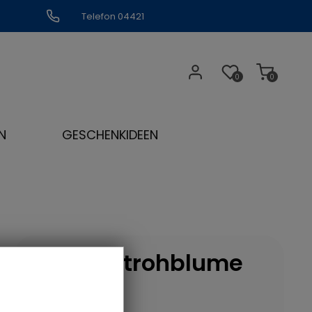
Telefon 04421
309109
0
0
N
GESCHENKIDEEN
Amina Strohblume
Becher