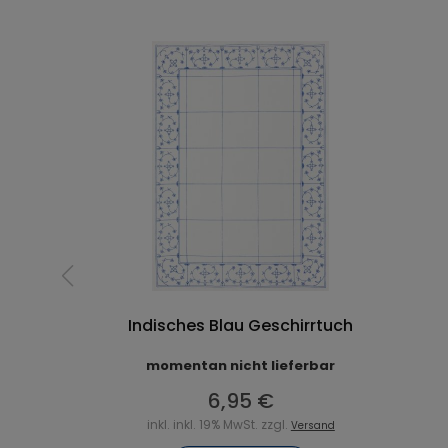
Indisches Blau Geschirrtuch
momentan nicht lieferbar
6,95 €
inkl. inkl. 19% MwSt. zzgl.
Versand