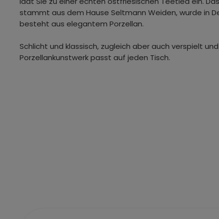
lädt Sie zu einer echten ostfriesischen Teetied ein. Da
stammt aus dem Hause Seltmann Weiden, wurde in De
besteht aus elegantem Porzellan.
Schlicht und klassisch, zugleich aber auch verspielt und 
Porzellankunstwerk passt auf jeden Tisch.