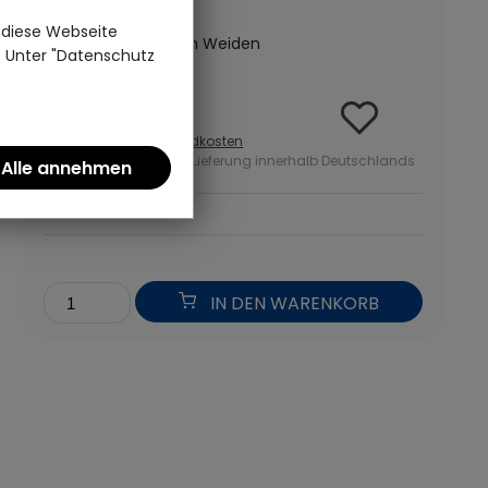
(0)
 diese Webseite
Porzellan | Seltmann Weiden
n. Unter "Datenschutz
20,95 €
inkl. MwSt zzgl.
Versandkosten
ab 50 Euro kostenlose Lieferung innerhalb Deutschlands
*
IN DEN WARENKORB