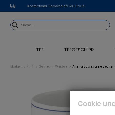
Kostenloser Versand ab 50 Euro in
Deutschland
TEE
TEEGESCHIRR
Marken
P - T
Seltmann Weiden
Amina Strohblume Becher
Cookie und