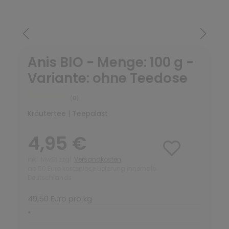
Anis BIO - Menge: 100 g -
Variante: ohne Teedose
(0)
Kräutertee | Teepalast
4,95 €
inkl. MwSt zzgl.
Versandkosten
ab 50 Euro kostenlose Lieferung innerhalb
Deutschlands
49,50 Euro pro kg
*