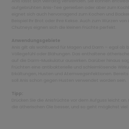
Anis lässt sich vielfältig verwenden. Sie können entwede
aufgebrühten Anis-Tee genießen oder aber zum Kochlöf
eignet sich auch hervorragend zum Kochen und Backen
Beispiel Ihr Brot oder Ihre Kekse. Auch zum Würzen von 
Chutneys eignen sich die kleinen Früchte perfekt.
Anwendungsgebiete
Anis gilt als wohltuend für Magen und Darm – egal ob
Völlegefühl oder Blähungen. Das enthaltene ätherische
auf die Darm-Muskulatur auswirken. Darüber hinaus sa
Früchten eine antibakterielle und schleimlösende Wirku
Erkältungen, Husten und Atemwegsinfektionen. Bereits
soll Anis schon gegen Husten verwendet worden sein.
Tipp:
Drücken Sie die Anisfrüchte vor dem Aufguss leicht an.
die ätherischen Öle besser, und so geht möglichst viel