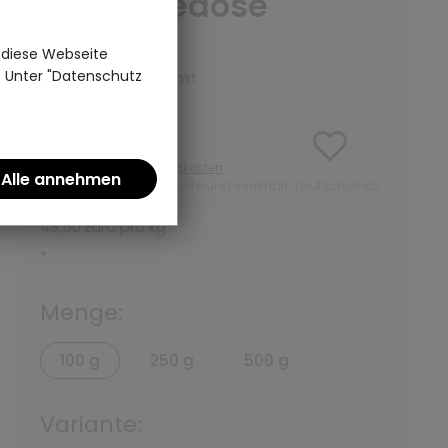
ohne Teedose
(0)
 diese Webseite
n. Unter "Datenschutz
Kräutertee | Teepalast
4,95 €
inkl. MwSt zzgl.
Versandkosten
ab 50 Euro kostenlose Lieferung innerhalb Deutschlands
49,50 Euro pro kg
*
Menge:
100 g
250 g
500 g
Variante: