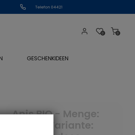
Telefon 04421
309109
0
0
N
GESCHENKIDEEN
Anis BIO - Menge:
100 g - Variante: