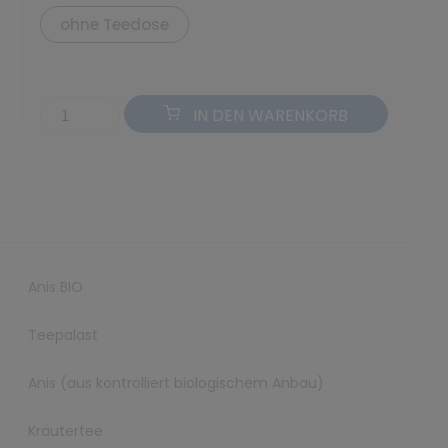
ohne Teedose
IN DEN WARENKORB
Anis BIO
Teepalast
Anis (aus kontrolliert biologischem Anbau)
Kräutertee