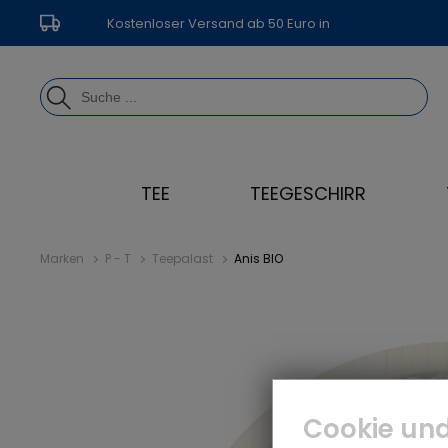
Kostenloser Versand ab 50 Euro in
Deutschland
TEE
TEEGESCHIRR
Marken
P - T
Teepalast
Anis BIO
Cookie und