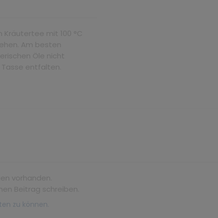
n Kräutertee mit 100 °C
ziehen. Am besten
erischen Öle nicht
r Tasse entfalten.
gen vorhanden.
nen Beitrag schreiben.
ten zu können.