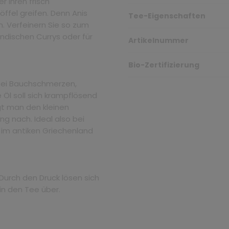
r Ihren frisch
fel greifen. Denn Anis
Tee-Eigenschaften
. Verfeinern Sie so zum
indischen Currys oder für
Artikelnummer
Bio-Zertifizierung
 bei Bauchschmerzen,
 Öl soll sich krampflösend
gt man den kleinen
ng nach. Ideal also bei
 im antiken Griechenland
 Durch den Druck lösen sich
 in den Tee über.