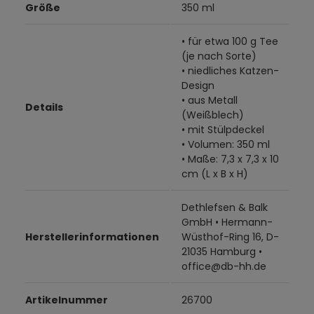
Größe
350 ml
• für etwa 100 g Tee
(je nach Sorte)
• niedliches Katzen-
Design
• aus Metall
Details
(Weißblech)
• mit Stülpdeckel
• Volumen: 350 ml
• Maße: 7,3 x 7,3 x 10
cm (L x B x H)
Dethlefsen & Balk
GmbH • Hermann-
Herstellerinformationen
Wüsthof-Ring 16, D-
21035 Hamburg •
office@db-hh.de
Artikelnummer
26700