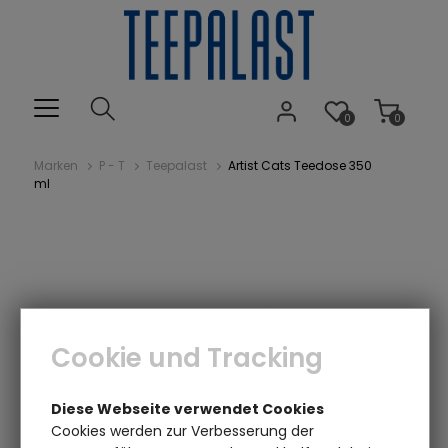
0
0
Marken
P - T
Teepalast
Artist Cats Teedose 350
ml
Cookie und Tracking
Diese Webseite verwendet Cookies
Cookies werden zur Verbesserung der