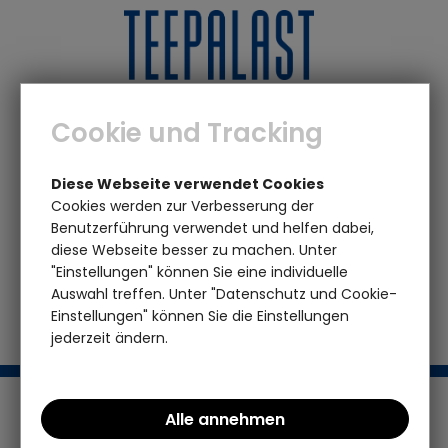
0
0
Cookie und Tracking
Marken
P - T
Teepalast
Asobu Bestie Bottle Giraffe
Diese Webseite verwendet Cookies
- Trinkflasche
Cookies werden zur Verbesserung der
Benutzerführung verwendet und helfen dabei,
diese Webseite besser zu machen. Unter
Das von Ihnen gesuchte Produkt ist leider
"Einstellungen" können Sie eine individuelle
nicht mehr vorhanden
Auswahl treffen. Unter "Datenschutz und Cookie-
Einstellungen" können Sie die Einstellungen
jederzeit ändern.
Support / Hotline