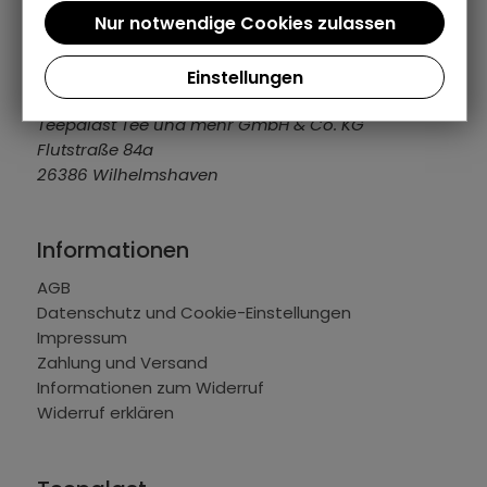
04421 309109
info@teepalast.de
MO - FR: 08:00 bis 16:30 Uhr
Einstellungen
Teepalast Tee und mehr GmbH & Co. KG
Flutstraße 84a
26386 Wilhelmshaven
Informationen
AGB
Datenschutz und Cookie-Einstellungen
Impressum
Zahlung und Versand
Informationen zum Widerruf
Widerruf erklären