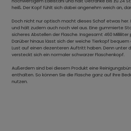
hochwertigem Edelstahl und hält Getränke bis zu 24 S
heiß. Der Kopf fühlt sich dabei angenehm weich an, dan
Doch nicht nur optisch macht dieses Schaf etwas her. 
und hält zudem auch noch viel aus. Eine gummierte Sta
sicheres Abstellen der Flasche. Insgesamt 460 Milliliter 
Darüber hinaus lässt sich der weiche Tierkopf bequem 
Lust auf einen dezenteren Auftritt haben. Denn unter 
versteckt sich ein normaler schwarzer Flaschenkopf.
Außerdem sind bei diesem Produkt eine Reinigungsbür
enthalten. So können Sie die Flasche ganz auf Ihre Bed
nutzen.