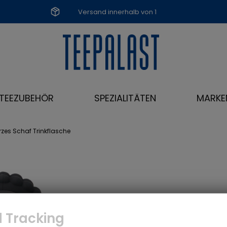
Versand innerhalb von 1
Werktag
TEEZUBEHÖR
SPEZIALITÄTEN
MARKE
zes Schaf Trinkflasche
 Tracking