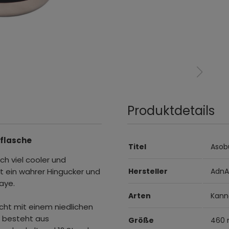
Produktdetails
kflasche
Titel
Asob
h viel cooler und
st ein wahrer Hingucker und
Hersteller
AdnA
Faye.
Arten
Kann
cht mit einem niedlichen
e besteht aus
Größe
460 