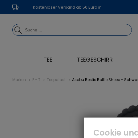
Kostenloser Versand ab 50 Euro in
Deutschland
TEE
TEEGESCHIRR
Marken
P - T
Teepalast
Asobu Bestie Bottle Sheep - Schwar
Cookie und