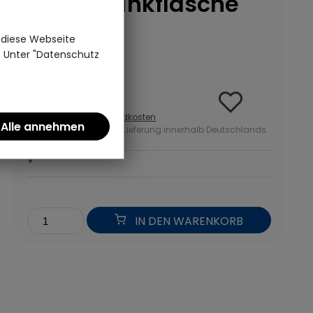
Schaf Trinkflasche
(0)
 diese Webseite
n. Unter "Datenschutz
Edelstahl | AdnArt
35,95 €
inkl. MwSt zzgl.
Versandkosten
ab 50 Euro kostenlose Lieferung innerhalb Deutschlands
*
IN DEN WARENKORB