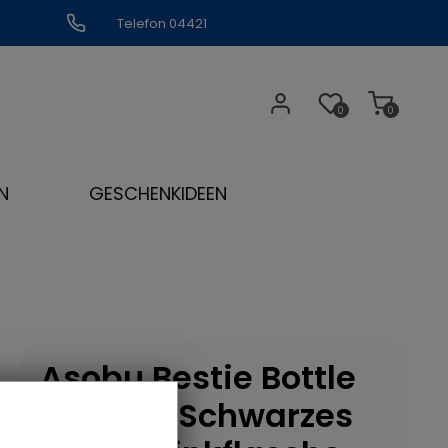
Telefon 04421
309109
0
0
N
GESCHENKIDEEN
Asobu Bestie Bottle
Sheep - Schwarzes