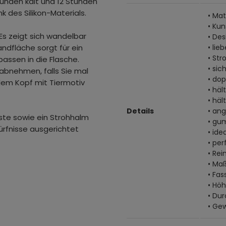
tunden kalt und 12 Stunden
k des Silikon-Materials.
• Mat
• Kun
Es zeigt sich wandelbar
• De
ndfläche sorgt für ein
• lie
• St
passen in die Flasche.
• sic
abnehmen, falls Sie mal
• do
dem Kopf mit Tiermotiv
• häl
• häl
Details
• an
ste sowie ein Strohhalm
• gu
ürfnisse ausgerichtet
• ide
• per
• Re
• Maß
• Fa
• Hö
• Du
• Gew