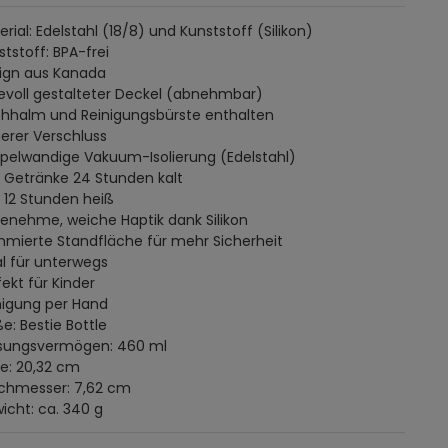
erial: Edelstahl (18/8) und Kunststoff (Silikon)
ststoff: BPA-frei
sign aus Kanada
bevoll gestalteter Deckel (abnehmbar)
rohhalm und Reinigungsbürste enthalten
herer Verschluss
ppelwandige Vakuum-Isolierung (Edelstahl)
t Getränke 24 Stunden kalt
t 12 Stunden heiß
genehme, weiche Haptik dank Silikon
mmierte Standfläche für mehr Sicherheit
al für unterwegs
fekt für Kinder
inigung per Hand
e: Bestie Bottle
ssungsvermögen: 460 ml
he: 20,32 cm
rchmesser: 7,62 cm
icht: ca. 340 g