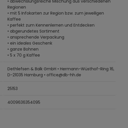
• abwechslungsreiche Mischung aus verschiedenen
Regionen
• mit 5 Infokarten zur Region bzw. zum jeweiligen
Kaffee
• perfekt zum Kennenlernen und Entdecken
• abgerundetes Sortiment
• ansprechende Verpackung
• ein ideales Geschenk
• ganze Bohnen
• 5 x 70 g Kaffee
Dethlefsen & Balk GmbH • Hermann-Wüsthof-Ring 16,
D-21035 Hamburg • office@db-hh.de
25153
4009636354095