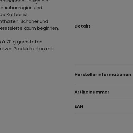
 passenden Design die
der Anbauregion und
e Kaffee ist
thalten. Schöner und
Details
nteressierte kaum beginnen.
n à 70 g gerösteten
tiven Produktkarten mit
Herstellerinformationen
Artikelnummer
EAN