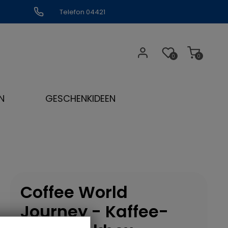
Telefon 04421
309109
0
0
N
GESCHENKIDEEN
Coffee World
Journey - Kaffee-