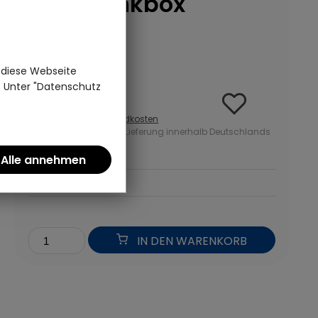
Geschenkbox
(0)
Kaffee | Cha Cult
 diese Webseite
31,95 €
n. Unter "Datenschutz
inkl. MwSt zzgl.
Versandkosten
ab 50 Euro kostenlose Lieferung innerhalb Deutschlands
91,29 Euro pro kg
*
IN DEN WARENKORB