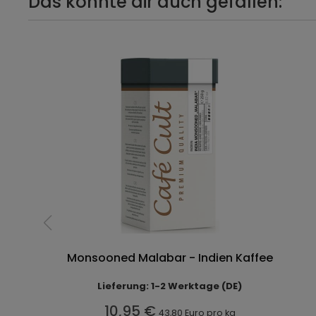
Das könnte dir auch gefallen:
Monsooned Malabar - Indien Kaffee
Lieferung: 1-2 Werktage (DE)
10,95 €
43,80 Euro pro kg