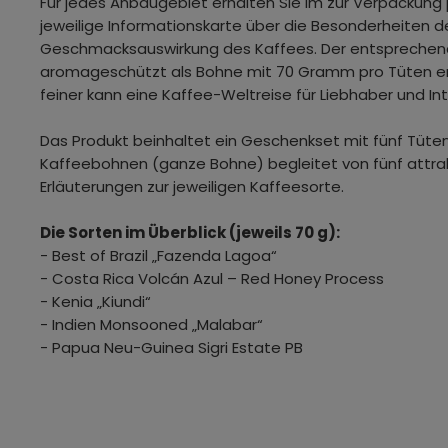
Für jedes Anbaugebiet erhalten Sie im zur Verpackung
jeweilige Informationskarte über die Besonderheiten 
Geschmacksauswirkung des Kaffees. Der entsprechend
aromageschützt als Bohne mit 70 Gramm pro Tüten en
feiner kann eine Kaffee-Weltreise für Liebhaber und I
Das Produkt beinhaltet ein Geschenkset mit fünf Tüte
Kaffeebohnen (ganze Bohne) begleitet von fünf attrak
Erläuterungen zur jeweiligen Kaffeesorte.
Die Sorten im Überblick (jeweils 70 g):
- Best of Brazil „Fazenda Lagoa“
- Costa Rica Volcán Azul – Red Honey Process
- Kenia „Kiundi“
- Indien Monsooned „Malabar“
- Papua Neu-Guinea Sigri Estate PB