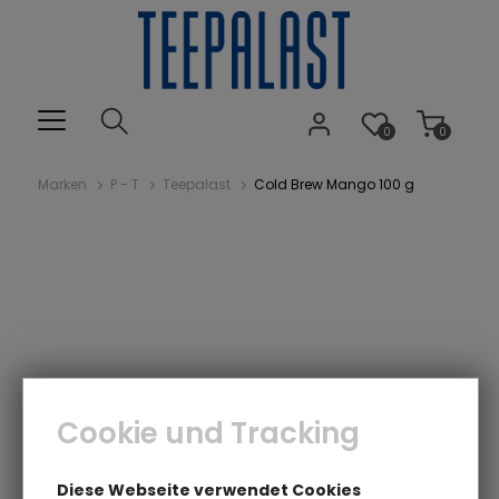
0
0
Marken
P - T
Teepalast
Cold Brew Mango 100 g
Cookie und Tracking
Diese Webseite verwendet Cookies