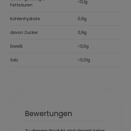
<0,1g
Fettsäuren
Kohlenhydrate
0,9g
davon Zucker
0,9g
Eiweiß
<0,5g
Salz
<0,01g
Bewertungen
Zu diesem Produkt sind derzeit keine