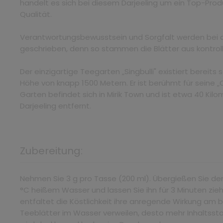
handelt es sich bei diesem Darjeeling um ein Top-Prod
Qualität.
Verantwortungsbewusstsein und Sorgfalt werden bei
geschrieben, denn so stammen die Blätter aus kontrol
Der einzigartige Teegarten „Singbulli" existiert bereits s
Höhe von knapp 1500 Metern. Er ist berühmt für seine 
Garten befindet sich in Mirik Town und ist etwa 40 Kil
Darjeeling entfernt.
Zubereitung:
Nehmen Sie 3 g pro Tasse (200 ml). Übergießen Sie de
°C heißem Wasser und lassen Sie ihn für 3 Minuten zie
entfaltet die Köstlichkeit ihre anregende Wirkung am b
Teeblätter im Wasser verweilen, desto mehr Inhaltssto