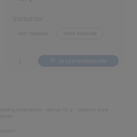
Variante:
mit Teedose
ohne Teedose
IN DEN WARENKORB
rjeeling Singbulli BIO - Menge: 50 g - Variante: ohne
edose
epalast