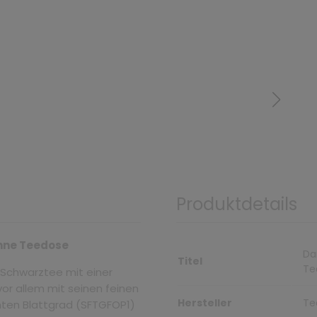
Produktdetails
 ohne Teedose
Da
Titel
Te
ne Schwarztee mit einer
vor allem mit seinen feinen
Hersteller
Te
ten Blattgrad (SFTGFOP1)