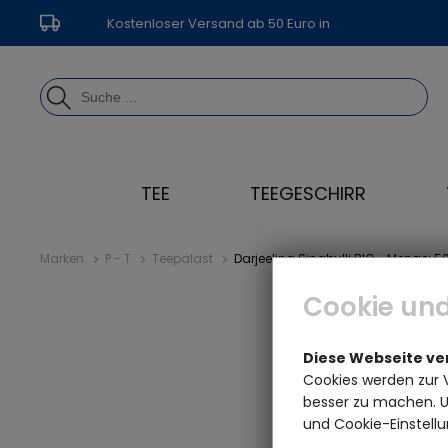
Kostenloser Versand ab 50 Euro in
Deutschland
TEE
TEEGESCHIRR
Marken
P - T
Teepalast
Darjeeling Singbulli BIO - Menge: 5
Cookie und
Diese Webseite v
Cookies werden zur 
besser zu machen. Un
und Cookie-Einstellu