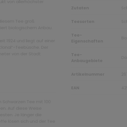
ukt von allerhöchster
Zutaten
Sc
 diesem Tee groß
Teesorten
Sc
liert biologischem Anbau.
Tee-
Bi
eit 1924 und liegt auf einer
Eigenschaften
„Clonal“-Teebüsche. Der
ometer von der Stadt
Tee-
Dar
Anbaugebiete
Artikelnummer
26
EAN
42
n Schwarzen Tee mit 100
hen. Auf diese Weise
esten. Je länger die
ffe lösen sich und der Tee