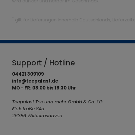
wird dunkler und herber im Geschmack.
*
gilt für Lieferungen innerhalb Deutschlands, Lieferze
Support / Hotline
04421 309109
info@teepalast.de
MO - FR: 08:00 bis 16:30 Uhr
Teepalast Tee und mehr GmbH & Co. KG
Flutstraße 84a
26386 Wilhelmshaven