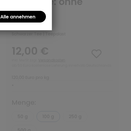
Variante: ohne
Teedose
(0)
Schwarzer Tee | Teepalast
12,00 €
inkl. MwSt zzgl.
Versandkosten
ab 50 Euro kostenlose Lieferung innerhalb Deutschlands
120,00 Euro pro kg
*
Menge:
50 g
100 g
250 g
500 g