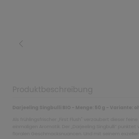
Produktbeschreibung
Darjeeling Singbulli BIO - Menge: 50 g - Variante:
Als frühlingsfrischer „First Flush" verzaubert dieser fei
einmaligen Aromatik. Der „Darjeeling Singbulli“ punktet 
floralen Geschmacksnuancen. Und mit seinem exzellen