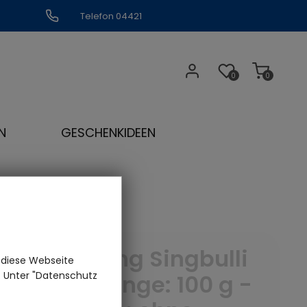
Telefon 04421
309109
0
0
N
GESCHENKIDEEN
Darjeeling Singbulli
 diese Webseite
n. Unter "Datenschutz
BIO - Menge: 100 g -