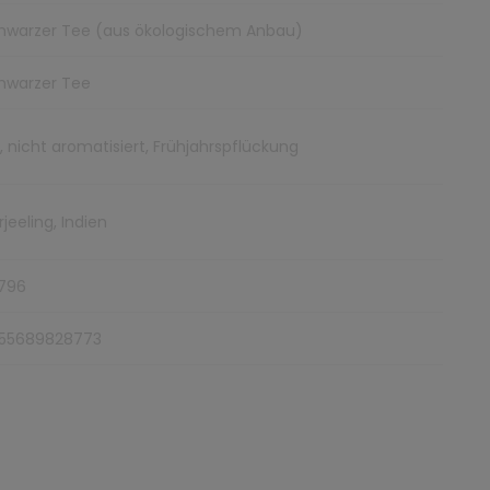
hwarzer Tee (aus ökologischem Anbau)
hwarzer Tee
o, nicht aromatisiert, Frühjahrspflückung
jeeling, Indien
796
55689828773