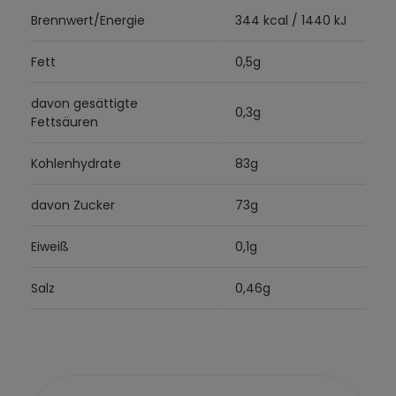
Brennwert/Energie
344 kcal / 1440 kJ
Fett
0,5g
davon gesättigte
0,3g
Fettsäuren
Kohlenhydrate
83g
davon Zucker
73g
Eiweiß
0,1g
Salz
0,46g