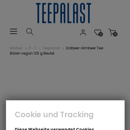
0
0
Marken
P - T
Teepalast
Erdbeer-Himbeer Tee-
Bären vegan 125 g Beutel
Cookie und Tracking
Diese Webseite verwendet Cookies