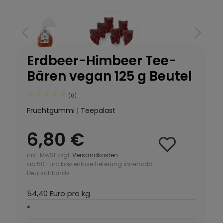
Erdbeer-Himbeer Tee-
Bären vegan 125 g Beutel
(0)
Fruchtgummi | Teepalast
6,80 €
inkl. MwSt zzgl.
Versandkosten
ab 50 Euro kostenlose Lieferung innerhalb
Deutschlands
54,40 Euro pro kg
*