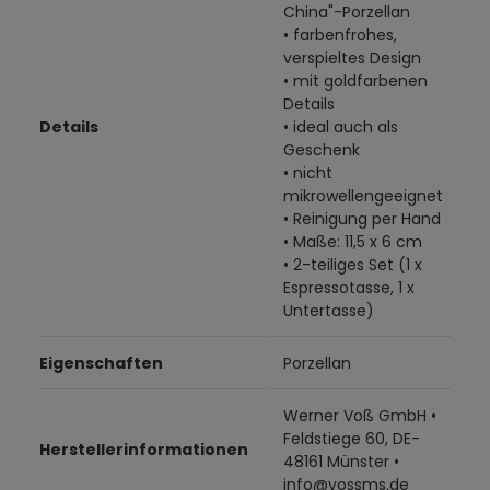
China"-Porzellan
• farbenfrohes,
verspieltes Design
• mit goldfarbenen
Details
Details
• ideal auch als
Geschenk
• nicht
mikrowellengeeignet
• Reinigung per Hand
• Maße: 11,5 x 6 cm
• 2-teiliges Set (1 x
Espressotasse, 1 x
Untertasse)
Eigenschaften
Porzellan
Werner Voß GmbH •
Feldstiege 60, DE-
Herstellerinformationen
48161 Münster •
info@vossms.de