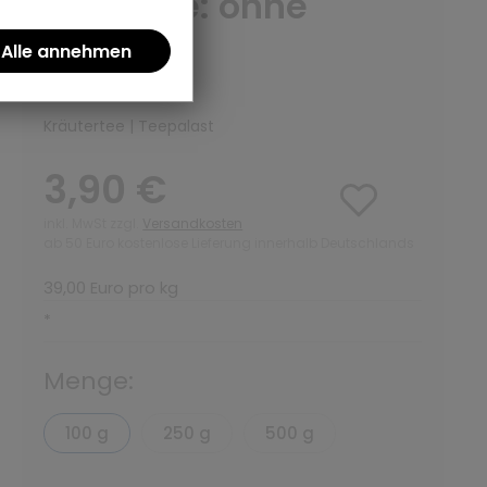
Variante: ohne
Teedose
(0)
Kräutertee | Teepalast
3,90 €
inkl. MwSt zzgl.
Versandkosten
ab 50 Euro kostenlose Lieferung innerhalb Deutschlands
39,00 Euro pro kg
*
Menge:
100 g
250 g
500 g