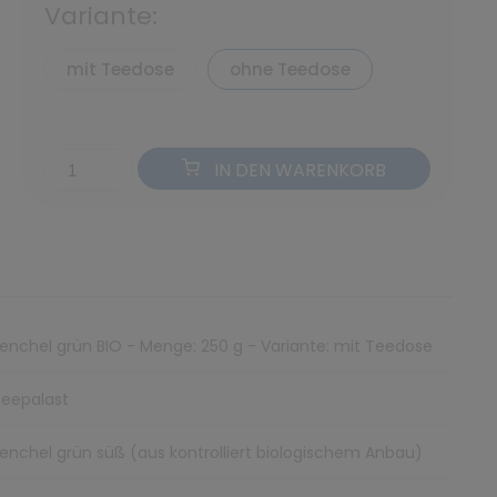
Variante:
mit Teedose
ohne Teedose
IN DEN WARENKORB
enchel grün BIO - Menge: 250 g - Variante: mit Teedose
Teepalast
enchel grün süß (aus kontrolliert biologischem Anbau)