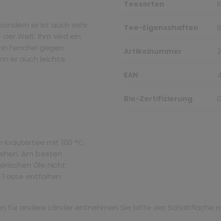
Teesorten
K
sondern er ist auch sehr
Tee-Eigenschaften
B
 der Welt. Ihm wird ein
ann Fenchel gegen
Artikelnummer
nn er auch leichte
EAN
Bio-Zertifizierung
n Kräutertee mit 100 °C
ziehen. Am besten
erischen Öle nicht
r Tasse entfalten.
iten für andere Länder entnehmen Sie bitte der Schaltfläche 