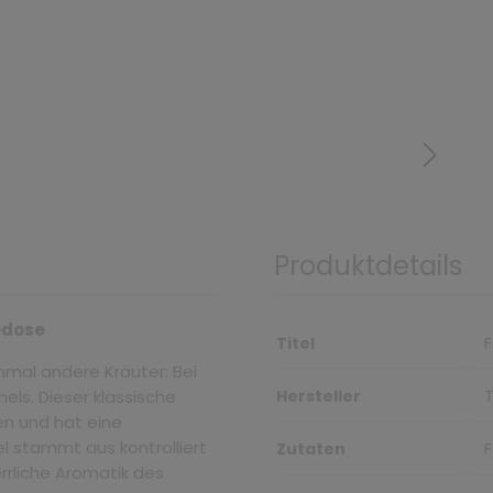
Produktdetails
eedose
Titel
F
nmal andere Kräuter: Bei
els. Dieser klassische
Hersteller
n und hat eine
l stammt aus kontrolliert
Zutaten
F
rrliche Aromatik des