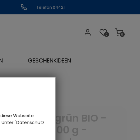
Telefon 04421
309109
0
0
N
GESCHENKIDEEN
Fenchel grün BIO -
 diese Webseite
n. Unter "Datenschutz
Menge: 100 g -