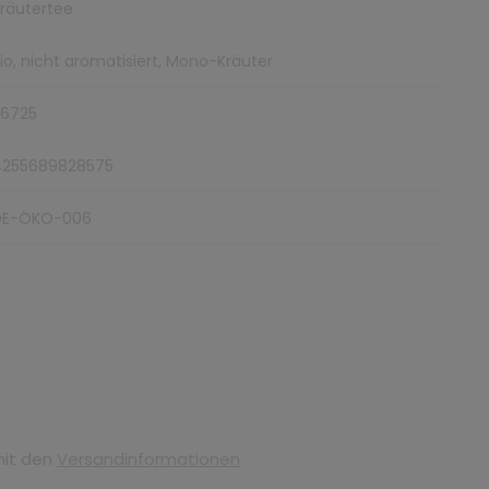
räutertee
io, nicht aromatisiert, Mono-Kräuter
26725
4255689828575
DE-ÖKO-006
mit den
Versandinformationen