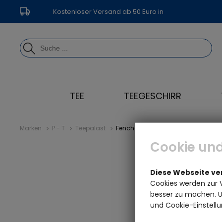
Kostenloser Versand ab 50 Euro in
Deutschland
TEE
TEEGESCHIRR
Marken
P - T
Teepalast
Fenchel grün BIO - Menge: 250 g - 
Cookie und
Diese Webseite v
Cookies werden zur 
besser zu machen. Un
und Cookie-Einstellu