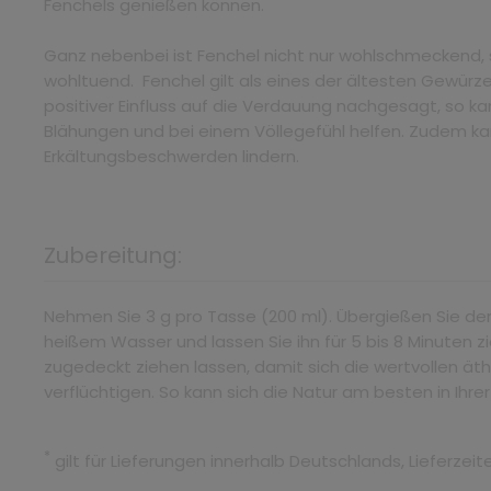
Fenchels genießen können.
Ganz nebenbei ist Fenchel nicht nur wohlschmeckend, 
wohltuend. Fenchel gilt als eines der ältesten Gewürze
positiver Einfluss auf die Verdauung nachgesagt, so k
Blähungen und bei einem Völlegefühl helfen. Zudem ka
Erkältungsbeschwerden lindern.
Zubereitung:
Nehmen Sie 3 g pro Tasse (200 ml). Übergießen Sie de
heißem Wasser und lassen Sie ihn für 5 bis 8 Minuten 
zugedeckt ziehen lassen, damit sich die wertvollen äth
verflüchtigen. So kann sich die Natur am besten in Ihre
*
gilt für Lieferungen innerhalb Deutschlands, Lieferze