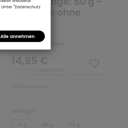
BIO - Menge: 50 g -
 diese Webseite
n. Unter "Datenschutz
Variante: ohne
Teedose
(0)
Schwarzer Tee | Teepalast
14,95 €
inkl. MwSt zzgl.
Versandkosten
ab 50 Euro kostenlose Lieferung innerhalb Deutschlands
299,00 Euro pro kg
*
Menge:
50 g
100 g
250 g