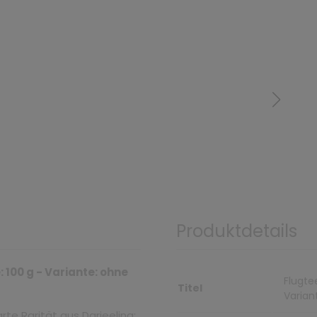
Produktdetails
 100 g - Variante: ohne
Flugte
Titel
Varian
te Rarität aus Darjeeling: