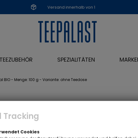
Versand innerhalb von 1
Werktag
TEEZUBEHÖR
SPEZIALITÄTEN
MARKE
al BIO - Menge: 100 g - Variante: ohne Teedose
 Tracking
erwendet Cookies