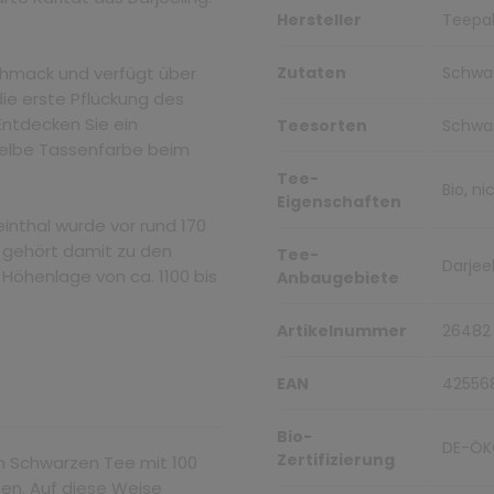
Hersteller
Teepal
chmack und verfügt über
Zutaten
Schwar
 die erste Pflückung des
 Entdecken Sie ein
Teesorten
Schwa
gelbe Tassenfarbe beim
Tee-
Bio, n
Eigenschaften
nthal wurde vor rund 170
 gehört damit zu den
Tee-
Darjeel
 Höhenlage von ca. 1100 bis
Anbaugebiete
Artikelnummer
26482
EAN
42556
Bio-
DE-ÖK
Zertifizierung
n Schwarzen Tee mit 100
hen. Auf diese Weise