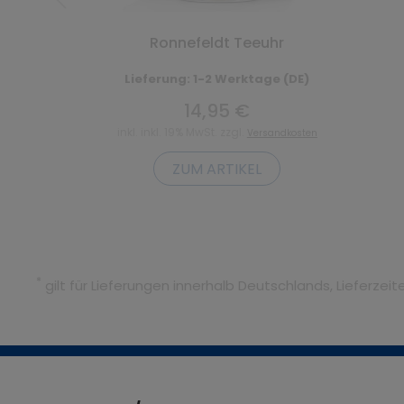
Ronnefeldt Teeuhr
Lieferung: 1-2 Werktage (DE)
14,95 €
inkl. inkl. 19% MwSt. zzgl.
Versandkosten
ZUM ARTIKEL
*
gilt für Lieferungen innerhalb Deutschlands, Lieferze