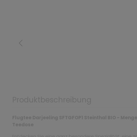
Produktbeschreibung
Flugtee Darjeeling SFTGFOP1 Steinthal BIO - Menge:
Teedose
Entdecken Sie eine ganz besondere Spezialität, eine zar