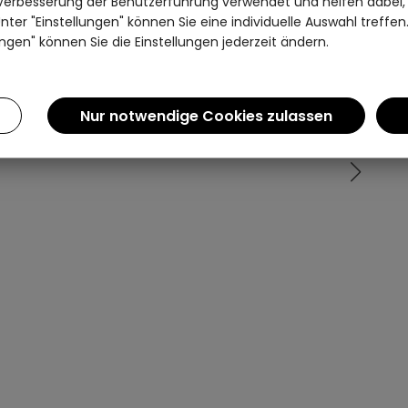
Verbesserung der Benutzerführung verwendet und helfen dabei,
ter "Einstellungen" können Sie eine individuelle Auswahl treffe
Einen Augenblick bitte...
ngen" können Sie die Einstellungen jederzeit ändern.