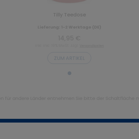
Tilly Teedose
Lieferung: 1-2 Werktage (DE)
14,95 €
inkl. inkl. 19% MwSt. zzgl.
Versandkosten
ZUM ARTIKEL
iten für andere Länder entnehmen Sie bitte der Schaltfläche 