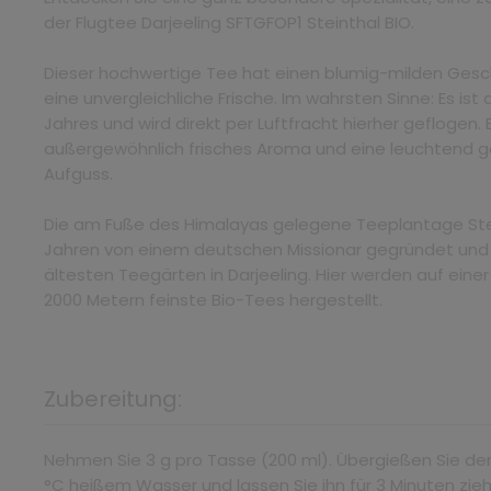
der Flugtee Darjeeling SFTGFOP1 Steinthal BIO.
Dieser hochwertige Tee hat einen blumig-milden Ges
eine unvergleichliche Frische. Im wahrsten Sinne: Es ist
Jahres und wird direkt per Luftfracht hierher geflogen.
außergewöhnlich frisches Aroma und eine leuchtend 
Aufguss.
Die am Fuße des Himalayas gelegene Teeplantage Stei
Jahren von einem deutschen Missionar gegründet und
ältesten Teegärten in Darjeeling. Hier werden auf einer
2000 Metern feinste Bio-Tees hergestellt.
Zubereitung:
Nehmen Sie 3 g pro Tasse (200 ml). Übergießen Sie de
°C heißem Wasser und lassen Sie ihn für 3 Minuten zie