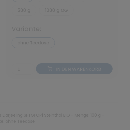
500 g
1000 g OG
Variante:
ohne Teedose
IN DEN WARENKORB
e Darjeeling SFTGFOP1 Steinthal BIO - Menge: 100 g -
te: ohne Teedose