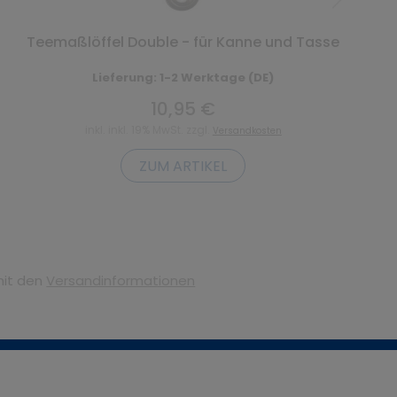
Teemaßlöffel Double - für Kanne und Tasse
Lieferung: 1-2 Werktage (DE)
10,95 €
inkl. inkl. 19% MwSt. zzgl.
Versandkosten
ZUM ARTIKEL
mit den
Versandinformationen