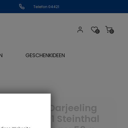
Telefon 04421
309109
0
0
N
GESCHENKIDEEN
Flugtee Darjeeling
SFTGFOP1 Steinthal