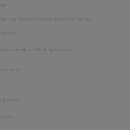
ast
zer Tee (aus kontrolliet biologischem Anbau)
rzer Tee
icht aromatisiert, Frühjahrspflückung
ing, Indien
89827837
O-006