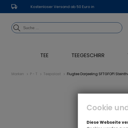
Kostenloser Versand ab 50 Euro in
Deutschland
TEE
TEEGESCHIRR
Marken
P - T
Teepalast
Flugtee Darjeeling SFTGFOP1 Steinth
Cookie und
Diese Webseite v