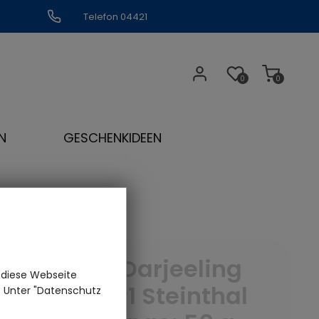
Telefon 04421
309109
0
0
N
GESCHENKIDEEN
Flugtee Darjeeling
 diese Webseite
SFTGFOP1 Steinthal
n. Unter "Datenschutz