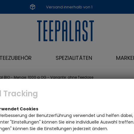
Versand innerhalb von 1
Werktag
TEEZUBEHÖR
SPEZIALITÄTEN
MARKE
hal BIO - Menge: 1000 g OG - Variante: ohne Teedose
 Tracking
erwendet Cookies
Verbesserung der Benutzerführung verwendet und helfen dabei,
ter "Einstellungen" können Sie eine individuelle Auswahl treffe
ngen" können Sie die Einstellungen jederzeit ändern.