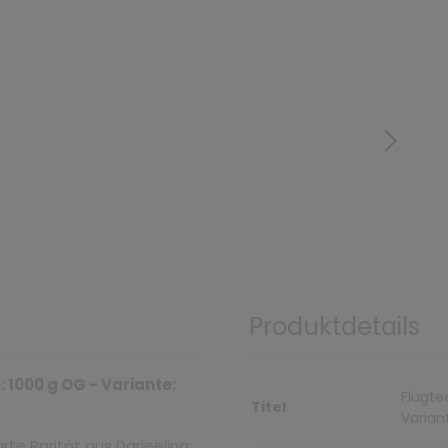
Produktdetails
 1000 g OG - Variante:
Flugte
Titel
Varian
te Rarität aus Darjeeling: