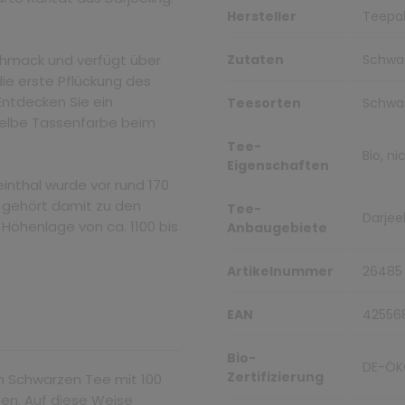
Hersteller
Teepal
chmack und verfügt über
Zutaten
Schwar
 die erste Pflückung des
 Entdecken Sie ein
Teesorten
Schwa
gelbe Tassenfarbe beim
Tee-
Bio, n
Eigenschaften
nthal wurde vor rund 170
 gehört damit zu den
Tee-
Darjeel
 Höhenlage von ca. 1100 bis
Anbaugebiete
Artikelnummer
26485
EAN
42556
Bio-
DE-ÖK
Zertifizierung
n Schwarzen Tee mit 100
hen. Auf diese Weise