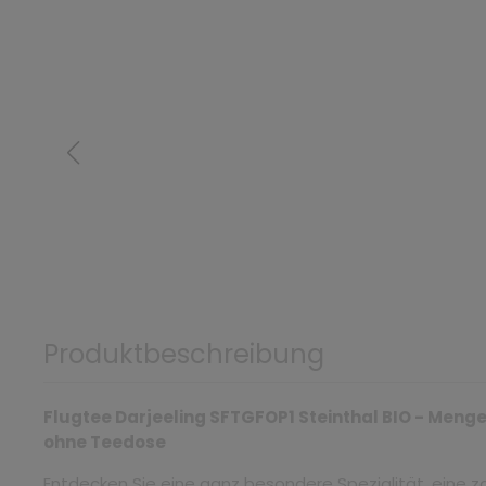
Produktbeschreibung
Flugtee Darjeeling SFTGFOP1 Steinthal BIO - Menge:
ohne Teedose
Entdecken Sie eine ganz besondere Spezialität, eine zar