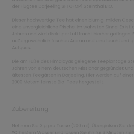
der Flugtee Darjeeling SFTGFOP1 Steinthal BIO.
Dieser hochwertige Tee hat einen blumig-milden Ges
eine unvergleichliche Frische. Im wahrsten Sinne: Es ist
Jahres und wird direkt per Luftfracht hierher geflogen.
außergewöhnlich frisches Aroma und eine leuchtend 
Aufguss.
Die am Fuße des Himalayas gelegene Teeplantage Stei
Jahren von einem deutschen Missionar gegründet und
ältesten Teegärten in Darjeeling. Hier werden auf einer
2000 Metern feinste Bio-Tees hergestellt.
Zubereitung:
Nehmen Sie 3 g pro Tasse (200 ml). Übergießen Sie de
°C heißem Wasser und lassen Sie ihn für 3 Minuten zie