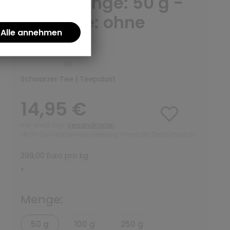
BIO - Menge: 50 g -
Variante: ohne
Teedose
(0)
Schwarzer Tee | Teepalast
14,95 €
inkl. MwSt zzgl.
Versandkosten
ab 50 Euro kostenlose Lieferung innerhalb Deutschlands
299,00 Euro pro kg
*
Menge:
50 g
100 g
250 g