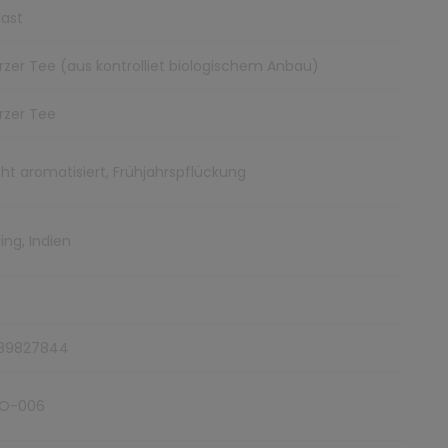
ast
zer Tee (aus kontrolliet biologischem Anbau)
rzer Tee
icht aromatisiert, Frühjahrspflückung
ing, Indien
89827844
O-006