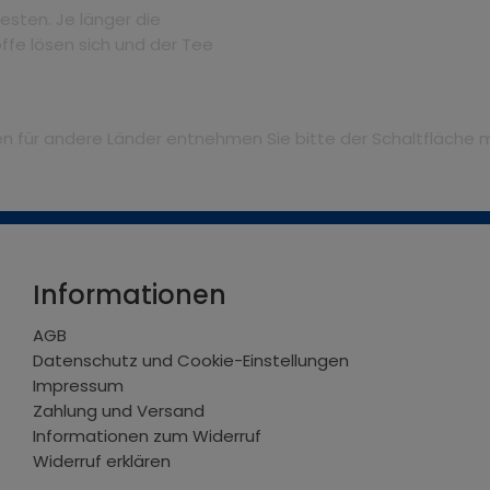
esten. Je länger die
ffe lösen sich und der Tee
iten für andere Länder entnehmen Sie bitte der Schaltfläche 
Informationen
AGB
Datenschutz und Cookie-Einstellungen
Impressum
Zahlung und Versand
Informationen zum Widerruf
Widerruf erklären