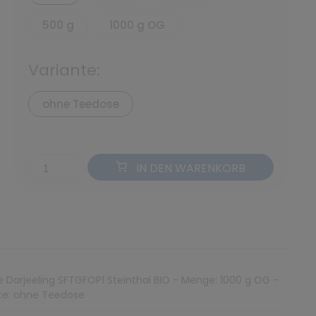
500 g
1000 g OG
Variante:
ohne Teedose
IN DEN WARENKORB
e Darjeeling SFTGFOP1 Steinthal BIO - Menge: 1000 g OG -
te: ohne Teedose