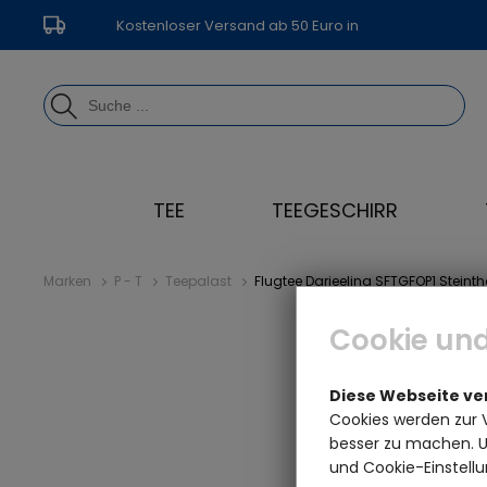
Kostenloser Versand ab 50 Euro in
Deutschland
TEE
TEEGESCHIRR
Marken
P - T
Teepalast
Flugtee Darjeeling SFTGFOP1 Steint
Cookie und
Diese Webseite v
Cookies werden zur 
besser zu machen. Un
und Cookie-Einstellu