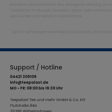
entfaltet die Köstlichkeit ihre anregende Wirkung am b
Teeblätter im Wasser verweilen, desto mehr Inhaltssto
wird dunkler und herber im Geschmack.
*
gilt für Lieferungen innerhalb Deutschlands, Lieferze
Support / Hotline
04421 309109
info@teepalast.de
MO - FR: 08:00 bis 16:30 Uhr
Teepalast Tee und mehr GmbH & Co. KG
Flutstraße 84a
26386 Wilhelmshaven