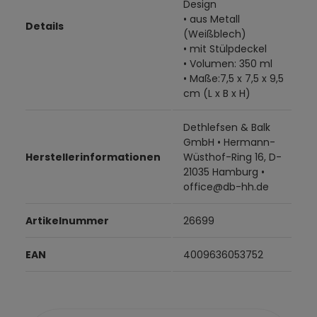
Design
• aus Metall
Details
(Weißblech)
• mit Stülpdeckel
• Volumen: 350 ml
• Maße:7,5 x 7,5 x 9,5
cm (L x B x H)
Dethlefsen & Balk
GmbH • Hermann-
Herstellerinformationen
Wüsthof-Ring 16, D-
21035 Hamburg •
office@db-hh.de
Artikelnummer
26699
EAN
4009636053752