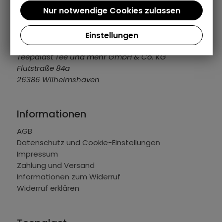
04421 309109
info@teepalast.de
MO - FR: 08:00 bis 16:30 Uhr
Einstellungen
Teepalast Tee und mehr GmbH & Co. KG
Flutstraße 84a
26386 Wilhelmshaven
Informationen
AGB
Datenschutz und Cookie-Einstellungen
Impressum
Zahlung und Versand
Informationen zum Widerruf
Widerruf erklären