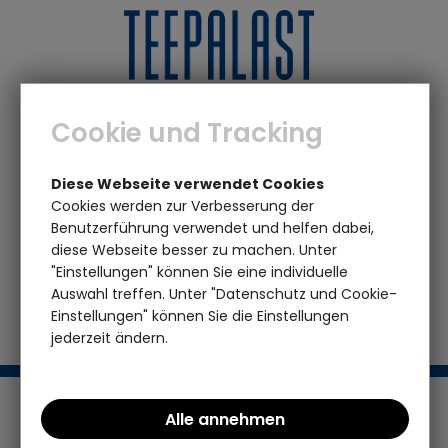
0
0
Cookie und Tracking
Marken
P - T
Teepalast
Grüner Schmorapfel 1 OG =
Diese Webseite verwendet Cookies
1000 g (Schmorapfel-Tee)
Cookies werden zur Verbesserung der
Benutzerführung verwendet und helfen dabei,
diese Webseite besser zu machen. Unter
Das von Ihnen gesuchte Produkt ist leider
"Einstellungen" können Sie eine individuelle
nicht mehr vorhanden
Auswahl treffen. Unter "Datenschutz und Cookie-
Einstellungen" können Sie die Einstellungen
jederzeit ändern.
Support / Hotline