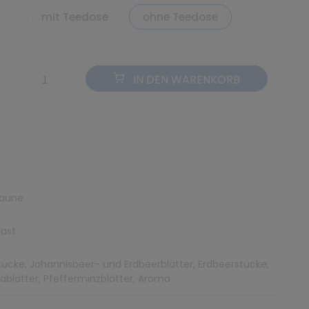
mit Teedose
ohne Teedose
IN DEN WARENKORB
Laune
ast
tücke, Johannisbeer- und Erdbeerblätter, Erdbeerstücke,
ablätter, Pfefferminzblätter, Aroma