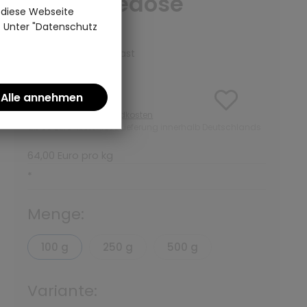
ohne Teedose
 diese Webseite
n. Unter "Datenschutz
(0)
Kräutertee | Teepalast
6,40 €
inkl. MwSt zzgl.
Versandkosten
ab 50 Euro kostenlose Lieferung innerhalb Deutschlands
64,00 Euro pro kg
*
Menge:
100 g
250 g
500 g
Variante: