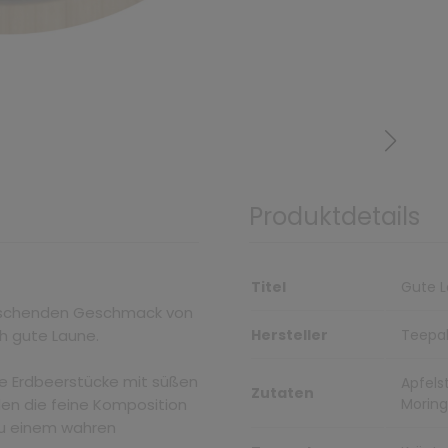
Produktdetails
Titel
Gute 
frischenden Geschmack von
h gute Laune.
Hersteller
Teepal
ge Erdbeerstücke mit süßen
Apfels
Zutaten
den die feine Komposition
Moring
zu einem wahren