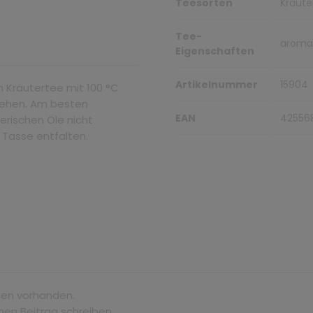
Teesorten
Kräute
Tee-
aromat
Eigenschaften
Artikelnummer
15904
n Kräutertee mit 100 °C
ziehen. Am besten
EAN
42556
erischen Öle nicht
r Tasse entfalten.
gen vorhanden.
nen Beitrag schreiben.