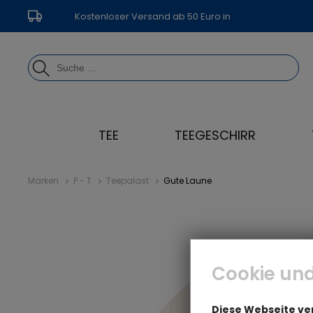
Kostenloser Versand ab 50 Euro in
Deutschland
TEE
TEEGESCHIRR
Marken
P - T
Teepalast
Gute Laune
Cookie und
Diese Webseite v