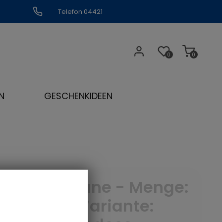
Telefon 04421
309109
0
0
N
GESCHENKIDEEN
Gute Laune - Menge:
100 g - Variante: