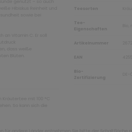
ilkunde genutzt – so auch
weiße Hibiskus Reinheit und
Teesorten
Kräu
esundheit sowie bei
Tee-
Bio,
Eigenschaften
h an Vitamin C. Er soll
utdruck
Artikelnummer
267
gen, dass weiße
oten Blüten.
EAN
425
Bio-
DE-
Zertifizierung
n Kräutertee mit 100 °C
ehen. So kann sich die
iten für andere Länder entnehmen Sie bitte der Schaltfläche 