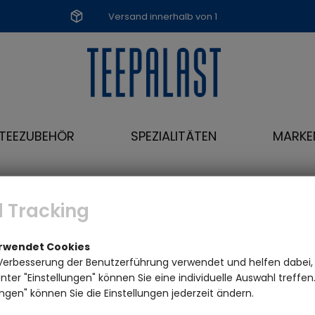
Versand innerhalb von 1
Werktag
TEEZUBEHÖR
SPEZIALITÄTEN
MARKE
ge: 100 g - Variante: ohne Teedose
 Tracking
erwendet Cookies
Verbesserung der Benutzerführung verwendet und helfen dabei,
ter "Einstellungen" können Sie eine individuelle Auswahl treffe
ngen" können Sie die Einstellungen jederzeit ändern.