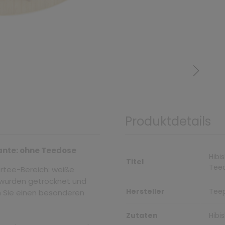
Produktdetails
iante: ohne Teedose
Hibi
Titel
Tee
rtee-Bereich: weiße
n wurden getrocknet und
Hersteller
Teep
en Sie einen besonderen
Zutaten
Hibi