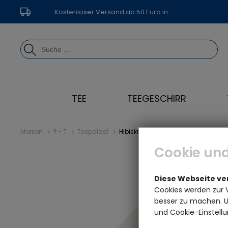
Kostenloser Versand ab 50 Euro in
Deutschland
TEE
TEEGESCHIRR
Marken
P - T
Teepalast
Hibiskusblüten weiß ganz BIO - Men
Cookie und
Diese Webseite v
Cookies werden zur 
besser zu machen. Un
und Cookie-Einstellu