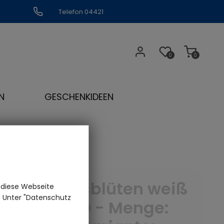
Telefon 04421
309109
0
0
N
GESCHENKIDEEN
Hibiskusblüten weiß
 diese Webseite
n. Unter "Datenschutz
ganz BIO - Menge: