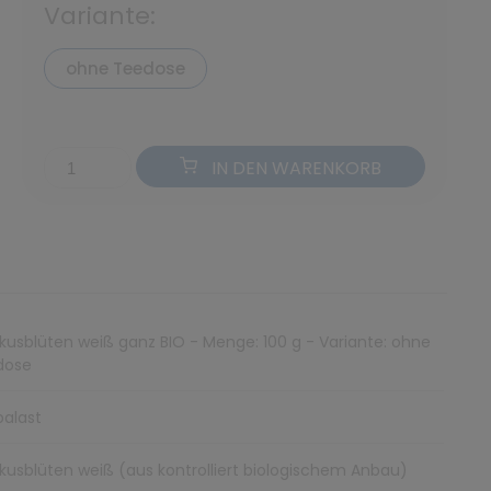
Variante:
ohne Teedose
IN DEN WARENKORB
skusblüten weiß ganz BIO - Menge: 100 g - Variante: ohne
dose
alast
skusblüten weiß (aus kontrolliert biologischem Anbau)