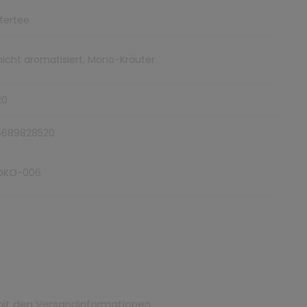
tertee
 nicht aromatisiert, Mono-Kräuter
20
5689828520
ÖKO-006
mit den
Versandinformationen