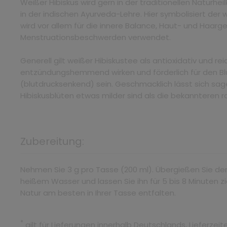
Weißer Hibiskus wird gern in der traditionellen Naturhe
in der indischen Ayurveda-Lehre. Hier symbolisiert der 
wird vor allem für die innere Balance, Haut- und Haarg
Menstruationsbeschwerden verwendet.
Generell gilt weißer Hibiskustee als antioxidativ und reic
entzündungshemmend wirken und förderlich für den Bl
(blutdrucksenkend) sein. Geschmacklich lässt sich sa
Hibiskusblüten etwas milder sind als die bekannteren r
Zubereitung:
Nehmen Sie 3 g pro Tasse (200 ml). Übergießen Sie de
heißem Wasser und lassen Sie ihn für 5 bis 8 Minuten zi
Natur am besten in Ihrer Tasse entfalten.
*
gilt für Lieferungen innerhalb Deutschlands, Lieferze