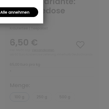
100 g - Variante:
ohne Teedose
(0)
Kräutertee | Teepalast
6,50 €
inkl. MwSt zzgl.
Versandkosten
ab 50 Euro kostenlose Lieferung innerhalb Deutschlands
65,00 Euro pro kg
*
Menge:
100 g
250 g
500 g