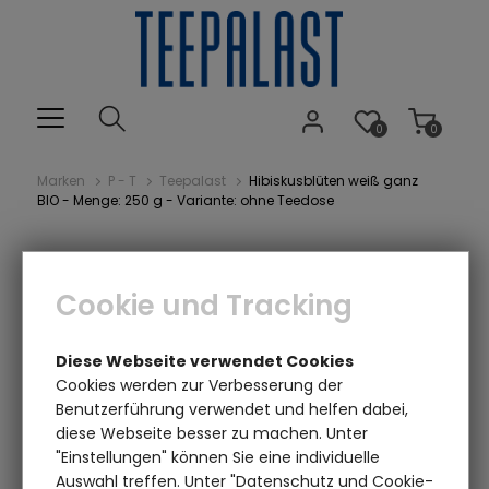
0
0
Marken
P - T
Teepalast
Hibiskusblüten weiß ganz
BIO - Menge: 250 g - Variante: ohne Teedose
Cookie und Tracking
Diese Webseite verwendet Cookies
Cookies werden zur Verbesserung der
Benutzerführung verwendet und helfen dabei,
diese Webseite besser zu machen. Unter
Einen Augenblick bitte...
"Einstellungen" können Sie eine individuelle
Auswahl treffen. Unter "Datenschutz und Cookie-