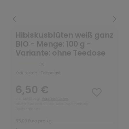
Hibiskusblüten weiß ganz
BIO - Menge: 100 g -
Variante: ohne Teedose
(0)
Kräutertee | Teepalast
6,50 €
inkl. MwSt zzgl.
Versandkosten
ab 50 Euro kostenlose Lieferung innerhalb
Deutschlands
65,00 Euro pro kg