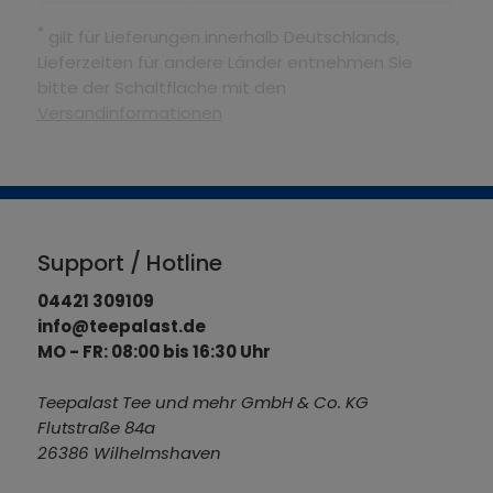
*
gilt für Lieferungen innerhalb Deutschlands,
Lieferzeiten für andere Länder entnehmen Sie
bitte der Schaltfläche mit den
Versandinformationen
Support / Hotline
04421 309109
info@teepalast.de
MO - FR: 08:00 bis 16:30 Uhr
Teepalast Tee und mehr GmbH & Co. KG
Flutstraße 84a
26386 Wilhelmshaven