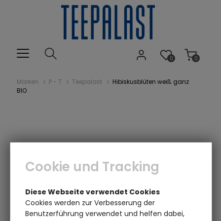
0
0
Marken
P - T
Teepalast
Hibiskusblüten weiß ganz
BIO
Cookie und Tracking
Diese Webseite verwendet Cookies
Einen Augenblick bitte...
Cookies werden zur Verbesserung der
Benutzerführung verwendet und helfen dabei,