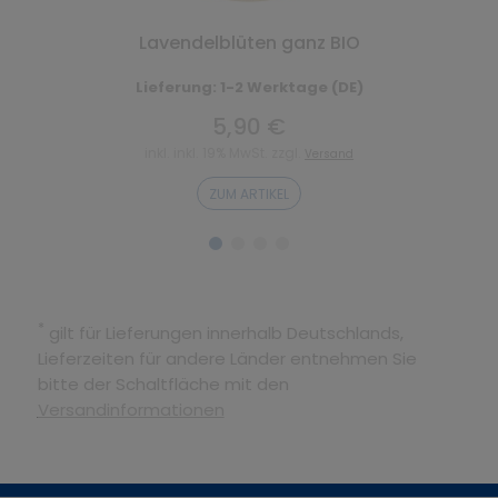
Lavendelblüten ganz BIO
Lieferung: 1-2 Werktage (DE)
5,90 €
inkl. inkl. 19% MwSt. zzgl.
Versand
ZUM ARTIKEL
*
gilt für Lieferungen innerhalb Deutschlands,
Lieferzeiten für andere Länder entnehmen Sie
bitte der Schaltfläche mit den
Versandinformationen