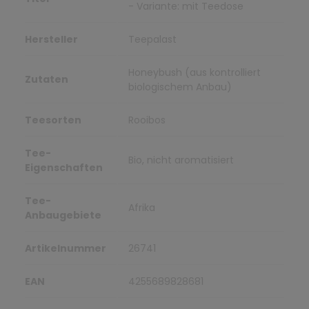
- Variante: mit Teedose
Hersteller
Teepalast
Honeybush (aus kontrolliert
Zutaten
biologischem Anbau)
Teesorten
Rooibos
Tee-
Bio, nicht aromatisiert
Eigenschaften
Tee-
Afrika
Anbaugebiete
Artikelnummer
26741
EAN
4255689828681