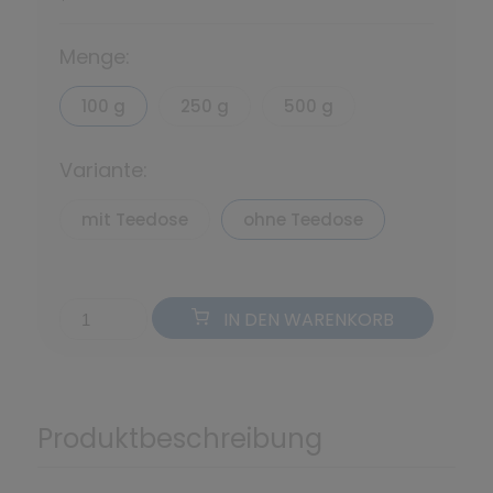
*
Menge:
100 g
250 g
500 g
Variante:
mit Teedose
ohne Teedose
IN DEN WARENKORB
Produktbeschreibung