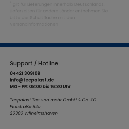
*
gilt für Lieferungen innerhalb Deutschlands,
Lieferzeiten für andere Länder entnehmen Sie
bitte der Schaltfläche mit den
Versandinformationen
Support / Hotline
04421 309109
info@teepalast.de
MO - FR: 08:00 bis 16:30 Uhr
Teepalast Tee und mehr GmbH & Co. KG
Flutstraße 84a
26386 Wilhelmshaven