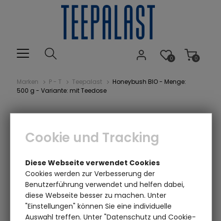
0
0
Marken
P - T
Teepalast
Honeybush BIO - Menge:
500 g - Variante: mit Teedose
Cookie und Tracking
Diese Webseite verwendet Cookies
Cookies werden zur Verbesserung der
Benutzerführung verwendet und helfen dabei,
diese Webseite besser zu machen. Unter
Einen Augenblick bitte...
"Einstellungen" können Sie eine individuelle
Auswahl treffen. Unter "Datenschutz und Cookie-