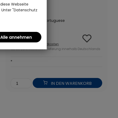
schwarz
 diese Webseite
n. Unter "Datenschutz
(0)
Baumwolle | Vista Portuguese
19,95 €
inkl. MwSt zzgl.
Versandkosten
ab 50 Euro kostenlose Lieferung innerhalb Deutschlands
*
IN DEN WARENKORB