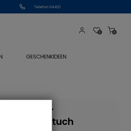
Telefon 04421
309109
0
0
N
GESCHENKIDEEN
Hummer
Geschirrtuch