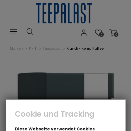
0
0
Marken
P - T
Teepalast
Kiundi - Kenia Kaffee
Cookie und Tracking
Diese Webseite verwendet Cookies