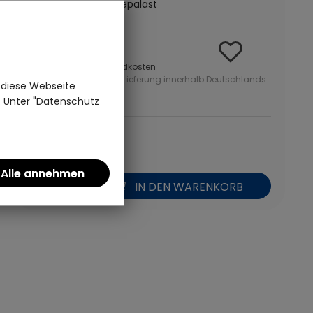
Brauner Kandis | Teepalast
2,95 €
inkl. MwSt zzgl.
Versandkosten
ab 50 Euro kostenlose Lieferung innerhalb Deutschlands
 diese Webseite
n. Unter "Datenschutz
11,80 Euro pro kg
*
IN DEN WARENKORB