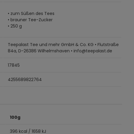
• zum Süßen des Tees
• brauner Tee-Zucker
• 250 g
Teepalast Tee und mehr GmbH & Co. KG • Flutstraße
84a, D-26386 Wilhelmshaven • info@teepalast.de
17845
4255689822764
100g
396 kcal / 1658 kJ