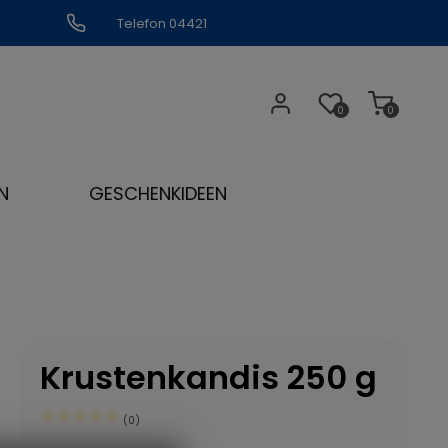
Telefon 04421
309109
0
0
N
GESCHENKIDEEN
Krustenkandis 250 g
(0)