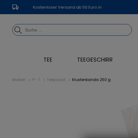
Kostenloser Versand ab 50 Euro in
Deutschland
TEE
TEEGESCHIRR
Marken
P - T
Teepalast
Krustenkandis 250 g