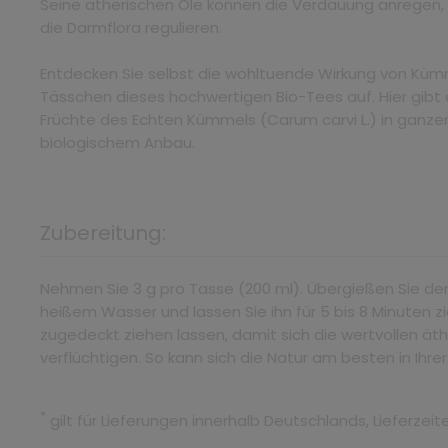
Seine ätherischen Öle können die Verdauung anregen,
die Darmflora regulieren.
Entdecken Sie selbst die wohltuende Wirkung von Kümm
Tässchen dieses hochwertigen Bio-Tees auf. Hier gibt
Früchte des Echten Kümmels (Carum carvi L.) in ganzer
biologischem Anbau.
Zubereitung:
Nehmen Sie 3 g pro Tasse (200 ml). Übergießen Sie de
heißem Wasser und lassen Sie ihn für 5 bis 8 Minuten 
zugedeckt ziehen lassen, damit sich die wertvollen äth
verflüchtigen. So kann sich die Natur am besten in Ihre
*
gilt für Lieferungen innerhalb Deutschlands, Lieferze