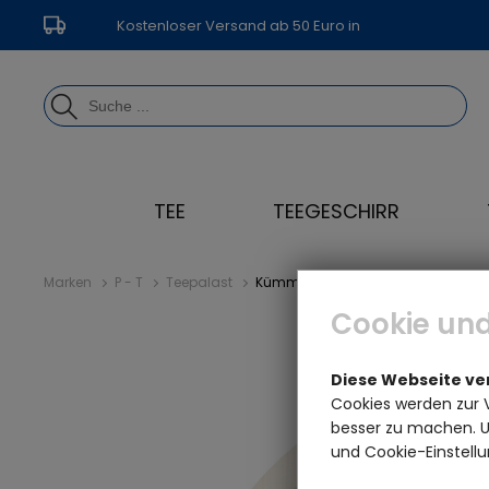
Kostenloser Versand ab 50 Euro in
Deutschland
TEE
TEEGESCHIRR
Marken
P - T
Teepalast
Kümmel BIO - Menge: 100 g - Varia
Cookie und
Diese Webseite v
Cookies werden zur 
besser zu machen. Un
und Cookie-Einstellu