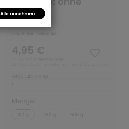
Variante: ohne
Teedose
(0)
Kräutertee | Teepalast
4,95 €
inkl. MwSt zzgl.
Versandkosten
ab 50 Euro kostenlose Lieferung innerhalb Deutschlands
49,50 Euro pro kg
*
Menge:
100 g
250 g
500 g