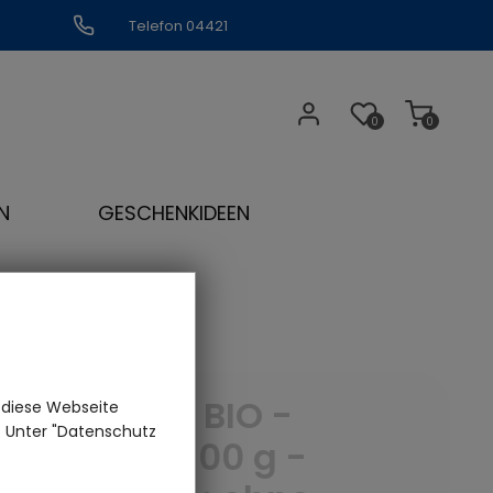
Telefon 04421
309109
0
0
N
GESCHENKIDEEN
Kümmel BIO -
 diese Webseite
n. Unter "Datenschutz
Menge: 100 g -