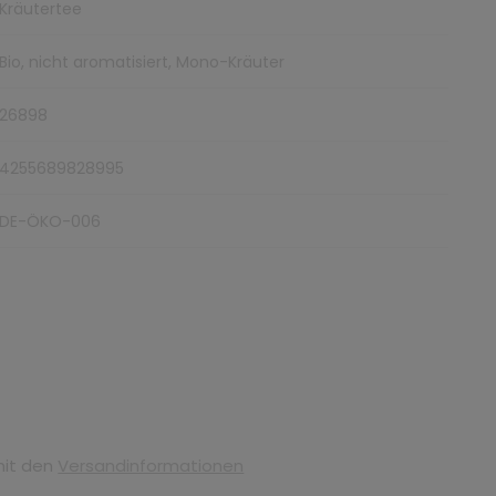
Kräutertee
Bio, nicht aromatisiert, Mono-Kräuter
26898
4255689828995
DE-ÖKO-006
mit den
Versandinformationen