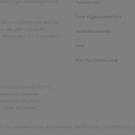
 Blähungen beseitigen und
Teesorten
Tee-Eigenschaften
el und gießen Sie sich ein
 es die getrockneten
Artikelnummer
 Größe und aus kontrolliert
EAN
Bio-Zertifizierung
n Kräutertee mit 100 °C
ziehen. Am besten
erischen Öle nicht
r Tasse entfalten.
iten für andere Länder entnehmen Sie bitte der Schaltfläche 