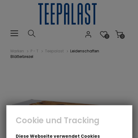
0
0
Marken
P - T
Teepalast
Leidenschaften
Blätterbrezel
Cookie und Tracking
Diese Webseite verwendet Cookies