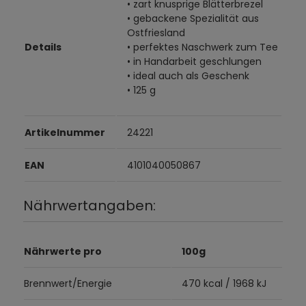
• zart knusprige Blätterbrezel
• gebackene Spezialität aus
Ostfriesland
Details
• perfektes Naschwerk zum Tee
• in Handarbeit geschlungen
• ideal auch als Geschenk
• 125 g
Artikelnummer
24221
EAN
4101040050867
Nährwertangaben:
Nährwerte pro
100g
Brennwert/Energie
470 kcal / 1968 kJ