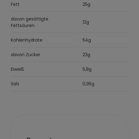
Fett
25g
davon gesättigte
12g
Fettsäuren
Kohlenhydrate
54g
davon Zucker
23g
Eiweiß
5,8g
Salz
0,95g