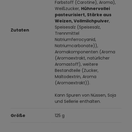
Farbstoff (Carotine), Aroma),
Weißzucker,
Hühnervollei
pasteurisiert, Stärke aus
Weizen, Vollmilchpulver
,
Speisesalz (Speisesalz,
Zutaten
Trennmittel
Natriumferrocyanid,
Natriumcarbonate)),
Aromakomponenten (Aroma
(Aromaextrakt, natürlicher
Aromastoff), weitere
Bestandteile (Zucker,
Maltodextrin, Aroma
(Aromaextrakt)).
Kann Spuren von Nüssen, Soja
und Sellerie enthalten.
Größe
125 g