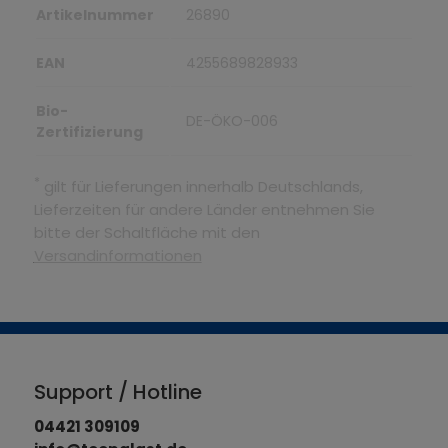
Artikelnummer
26890
EAN
4255689828933
Bio-
DE-ÖKO-006
Zertifizierung
*
gilt für Lieferungen innerhalb Deutschlands,
Lieferzeiten für andere Länder entnehmen Sie
bitte der Schaltfläche mit den
Versandinformationen
Support / Hotline
04421 309109