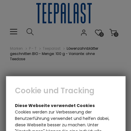
0
0
Marken
P - T
Teepalast
Löwenzahnblätter
geschnitten BIO - Menge: 100 g - Variante: ohne
Teedose
Cookie und Tracking
Diese Webseite verwendet Cookies
Cookies werden zur Verbesserung der
Benutzerführung verwendet und helfen dabei,
Einen Augenblick bitte...
diese Webseite besser zu machen. Unter