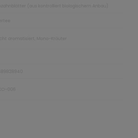
zahnblätter (aus kontrolliert biologischem Anbau)
ertee
nicht aromatisiert, Mono-Kräuter
689828940
KO-006