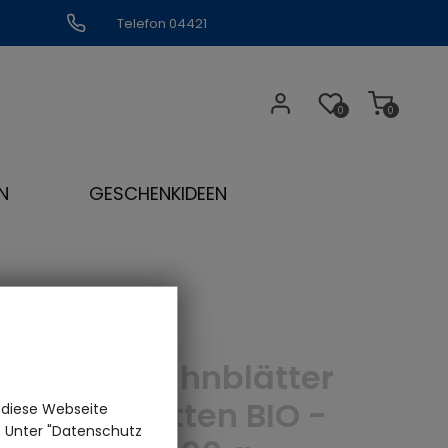
Telefon 04421
309109
0
0
N
GESCHENKIDEEN
Löwenzahnblätter
geschnitten BIO -
 diese Webseite
n. Unter "Datenschutz