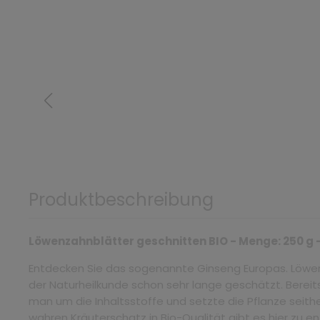
Produktbeschreibung
Löwenzahnblätter geschnitten BIO - Menge: 250 g 
Entdecken Sie das sogenannte Ginseng Europas. Löwe
der Naturheilkunde schon sehr lange geschätzt. Bereits
man um die Inhaltsstoffe und setzte die Pflanze seither
wahren Kräuterschatz in Bio-Qualität gibt es hier zu 