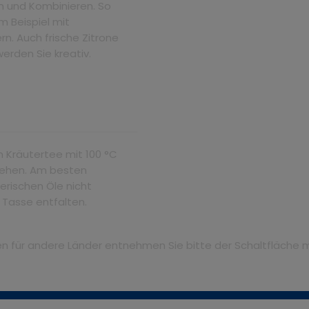
n und Kombinieren. So
m Beispiel mit
n. Auch frische Zitrone
werden Sie kreativ.
n Kräutertee mit 100 °C
ziehen. Am besten
erischen Öle nicht
r Tasse entfalten.
iten für andere Länder entnehmen Sie bitte der Schaltfläche 