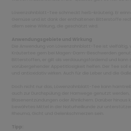
Löwenzahnblatt-Tee schmeckt herb-kräuterig. Er erinne
Gemüse und ist dank der enthaltenen Bitterstoffe recht 
allem seine Wirkung, die geschätzt wird.
Anwendungsgebiete und Wirkung
Die Anwendung von Löwenzahnblatt-Tee ist vielfältig, v
Kräutertee gern bei Magen-Darm-Beschwerden genutzt
Bitterstoffen, er gilt als verdauungsfördernd und kann 
vorübergehender Appetitlosigkeit helfen. Der Tee s
und antioxidativ wirken. Auch für die Leber und die Gall
Doch nicht nur das, Löwenzahnblatt-Tee kann harntrei
auch zur Durchspülung der Harnwege genutzt werden, 
Blasenentzündungen oder Ähnlichem. Darüber hinaus 
bewährtes Mittel in der Naturheilkunde zur unterstüt
Rheuma, Gicht und Gelenkschmerzen sein.
Tipp: