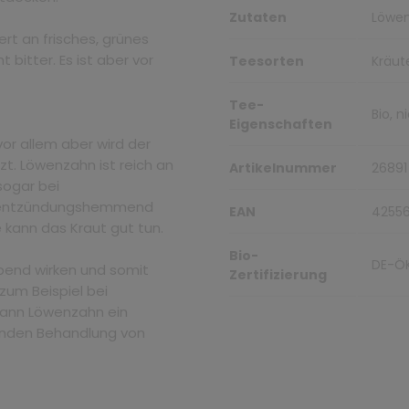
Zutaten
Löwen
rt an frisches, grünes
bitter. Es ist aber vor
Teesorten
Kräut
Tee-
Bio, 
Eigenschaften
or allem aber wird der
. Löwenzahn ist reich an
Artikelnummer
26891
sogar bei
oll entzündungshemmend
EAN
4255
e kann das Kraut gut tun.
Bio-
DE-Ö
bend wirken und somit
Zertifizierung
zum Beispiel bei
kann Löwenzahn ein
zenden Behandlung von