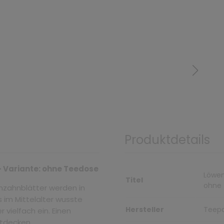
Produktdetails
- Variante: ohne Teedose
Löwen
Titel
ohne
nzahnblätter werden in
 im Mittelalter wusste
Hersteller
Teepa
 vielfach ein. Einen
entdecken.