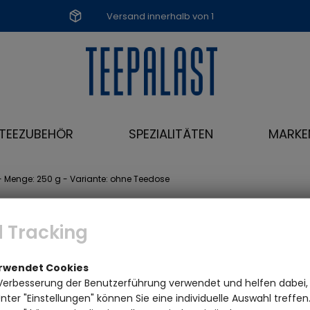
Versand innerhalb von 1
Werktag
TEEZUBEHÖR
SPEZIALITÄTEN
MARKE
- Menge: 250 g - Variante: ohne Teedose
 Tracking
erwendet Cookies
Verbesserung der Benutzerführung verwendet und helfen dabei,
ter "Einstellungen" können Sie eine individuelle Auswahl treffe