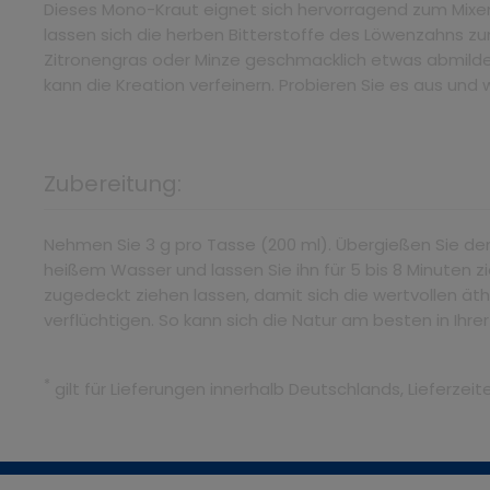
Dieses Mono-Kraut eignet sich hervorragend zum Mixe
lassen sich die herben Bitterstoffe des Löwenzahns zu
Zitronengras oder Minze geschmacklich etwas abmilder
kann die Kreation verfeinern. Probieren Sie es aus und 
Zubereitung:
Nehmen Sie 3 g pro Tasse (200 ml). Übergießen Sie de
heißem Wasser und lassen Sie ihn für 5 bis 8 Minuten 
zugedeckt ziehen lassen, damit sich die wertvollen äth
verflüchtigen. So kann sich die Natur am besten in Ihre
*
gilt für Lieferungen innerhalb Deutschlands, Lieferze