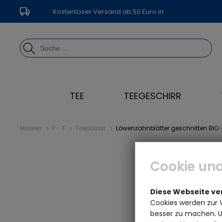
Kostenloser Versand ab 50 Euro in
Deutschland
TEE
TEEGESCHIRR
Marken
P - T
Teepalast
Löwenzahnblätter geschnitten BIO 
Cookie und
Diese Webseite v
Cookies werden zur 
besser zu machen. Un