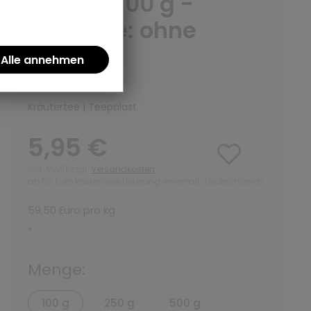
Menge: 100 g -
Variante: ohne
Teedose
(0)
Kräutertee | Teepalast
5,95 €
inkl. MwSt zzgl.
Versandkosten
ab 50 Euro kostenlose Lieferung innerhalb Deutschlands
59,50 Euro pro kg
*
Menge:
100 g
250 g
500 g