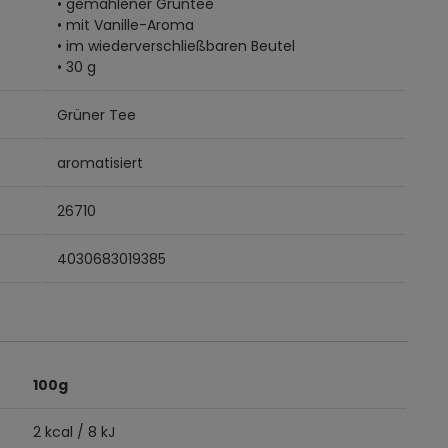
• gemahlener Grüntee
• mit Vanille-Aroma
• im wiederverschließbaren Beutel
• 30 g
Grüner Tee
aromatisiert
26710
4030683019385
100g
2 kcal / 8 kJ