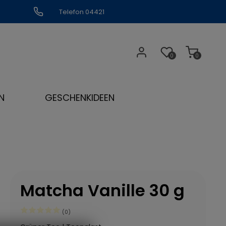
Telefon 04421
309109
0
0
N
GESCHENKIDEEN
Matcha Vanille 30 g
(0)