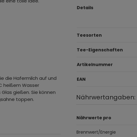
le eine tolle Idee.
Details
Teesorten
Tee-Eigenschaften
Artikelnummer
ie die Hafermilch auf und
EAN
 °C heißem Wasser
 Glas gießen. Sie können
Nährwertangaben:
agsahne toppen.
Nährwerte pro
Brennwert/Energie