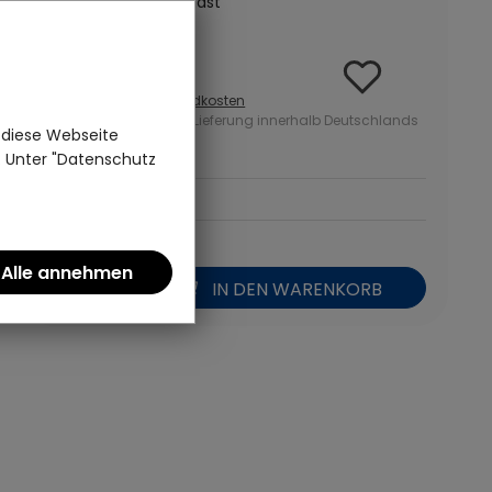
Grüner Tee | Teepalast
9,95 €
inkl. MwSt zzgl.
Versandkosten
ab 50 Euro kostenlose Lieferung innerhalb Deutschlands
 diese Webseite
n. Unter "Datenschutz
331,67 Euro pro kg
*
IN DEN WARENKORB