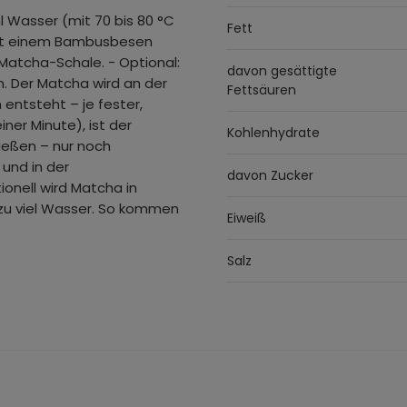
l Wasser (mit 70 bis 80 °C
Fett
mit einem Bambusbesen
Matcha-Schale. - Optional:
davon gesättigte
n. Der Matcha wird an der
Fettsäuren
entsteht – je fester,
ner Minute), ist der
Kohlenhydrate
gießen – nur noch
und in der
davon Zucker
ionell wird Matcha in
 zu viel Wasser. So kommen
Eiweiß
Salz