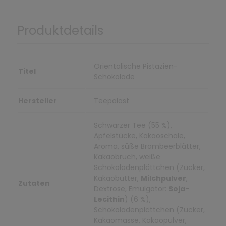
Produktdetails
Orientalische Pistazien-
Titel
Schokolade
Hersteller
Teepalast
Schwarzer Tee (55 %),
Apfelstücke, Kakaoschale,
Aroma, süße Brombeerblätter,
Kakaobruch, weiße
Schokoladenplättchen (Zucker,
Kakaobutter,
Milchpulver
,
Zutaten
Dextrose, Emulgator:
Soja-
Lecithin
) (6 %),
Schokoladenplättchen (Zucker,
Kakaomasse, Kakaopulver,