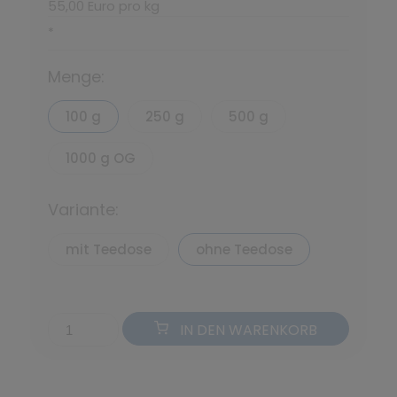
55,00 Euro pro kg
*
Menge:
100 g
250 g
500 g
1000 g OG
Variante:
mit Teedose
ohne Teedose
IN DEN WARENKORB