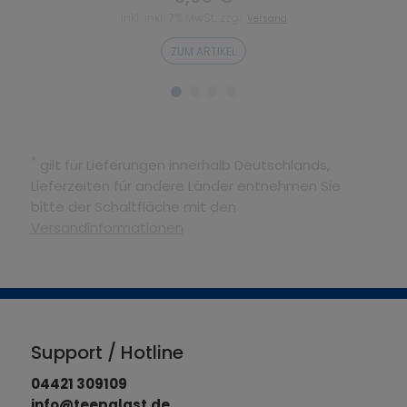
inkl. inkl. 7% MwSt. zzgl.
Versand
ZUM ARTIKEL
*
gilt für Lieferungen innerhalb Deutschlands,
Lieferzeiten für andere Länder entnehmen Sie
bitte der Schaltfläche mit den
Versandinformationen
Support / Hotline
04421 309109
info@teepalast.de