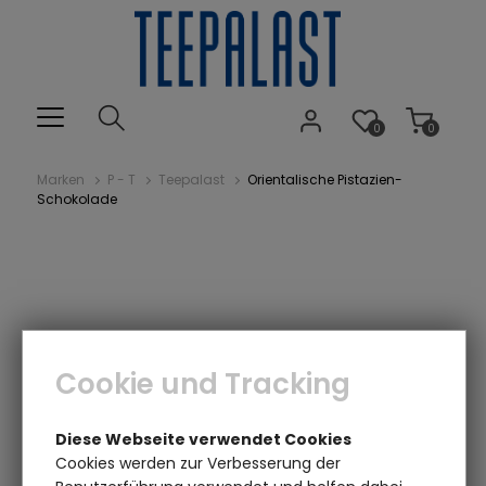
0
0
Marken
P - T
Teepalast
Orientalische Pistazien-
Schokolade
Cookie und Tracking
Einen Augenblick bitte...
Diese Webseite verwendet Cookies
Cookies werden zur Verbesserung der