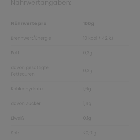
Nährwertangaben:
Nährwerte pro
100g
Brennwert/Energie
10 kcal / 42 kJ
Fett
0,3g
davon gesättigte
0,3g
Fettsäuren
Kohlenhydrate
1,6g
davon Zucker
1,4g
Eiweiß
0,1g
Salz
<0,01g