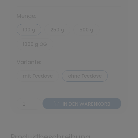
*
Menge:
100 g
250 g
500 g
1000 g OG
Variante:
mit Teedose
ohne Teedose
IN DEN WARENKORB
Produktbeschreibung