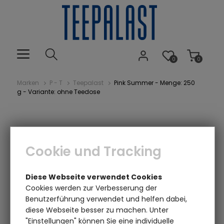
0
0
Marken
P - T
Teepalast
Pink Summer - Menge: 250
g - Variante: ohne Teedose
Cookie und Tracking
Diese Webseite verwendet Cookies
Cookies werden zur Verbesserung der
Benutzerführung verwendet und helfen dabei,
Einen Augenblick bitte...
diese Webseite besser zu machen. Unter
"Einstellungen" können Sie eine individuelle