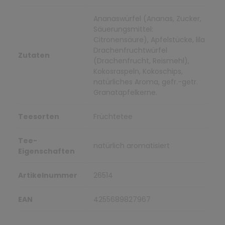
Ananaswürfel (Ananas, Zucker,
Säuerungsmittel:
Citronensäure), Apfelstücke, lila
Drachenfruchtwürfel
Zutaten
(Drachenfrucht, Reismehl),
Kokosraspeln, Kokoschips,
natürliches Aroma, gefr.-getr.
Granatapfelkerne.
Teesorten
Früchtetee
Tee-
natürlich aromatisiert
Eigenschaften
Artikelnummer
26514
EAN
4255689827967