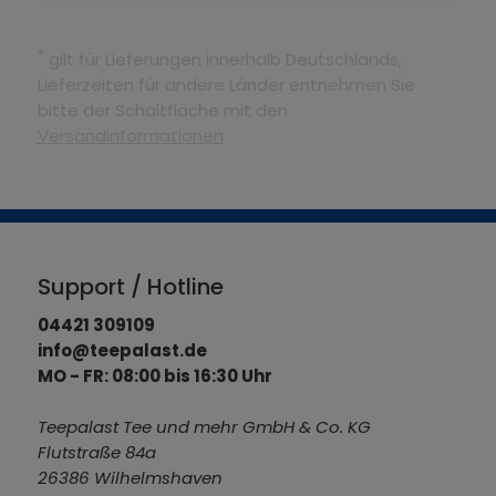
*
gilt für Lieferungen innerhalb Deutschlands,
Lieferzeiten für andere Länder entnehmen Sie
bitte der Schaltfläche mit den
Versandinformationen
Support / Hotline
04421 309109
info@teepalast.de
MO - FR: 08:00 bis 16:30 Uhr
Teepalast Tee und mehr GmbH & Co. KG
Flutstraße 84a
26386 Wilhelmshaven