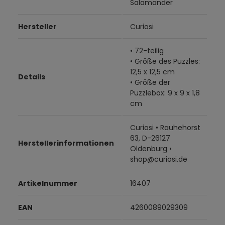
Salamander
Hersteller
Curiosi
• 72-teilig
• Größe des Puzzles:
12,5 x 12,5 cm
Details
• Größe der
Puzzlebox: 9 x 9 x 1,8
cm
Curiosi • Rauhehorst
63, D-26127
Herstellerinformationen
Oldenburg •
shop@curiosi.de
Artikelnummer
16407
EAN
4260089029309