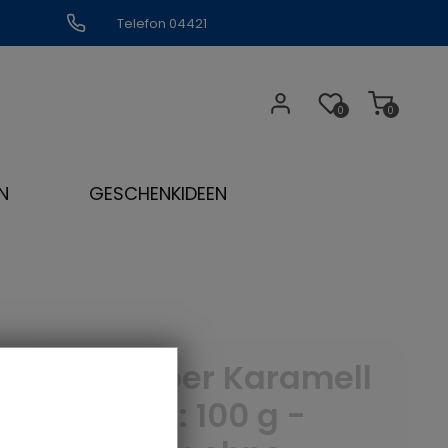
Telefon 04421
309109
0
0
N
GESCHENKIDEEN
Rhabarber Karamell
- Menge: 100 g -