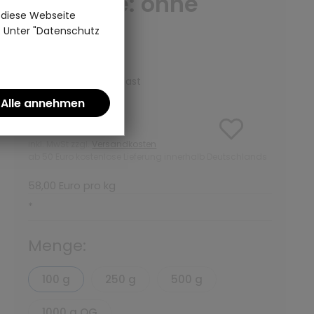
Variante: ohne
 diese Webseite
Teedose
n. Unter "Datenschutz
(0)
Grüner Tee | Teepalast
5,80 €
inkl. MwSt zzgl.
Versandkosten
ab 50 Euro kostenlose Lieferung innerhalb Deutschlands
58,00 Euro pro kg
*
Menge:
100 g
250 g
500 g
1000 g OG