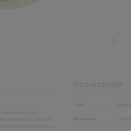
Produktdetails
Titel
Rhabar
che Geschmack von
ramell. Eine traumhafte
Hersteller
Teepal
is für vollendeten Genuss