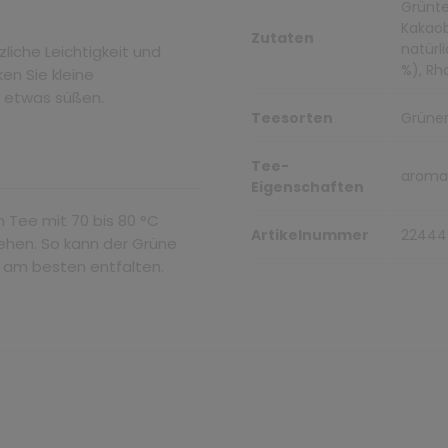
Grünte
Kakaob
Zutaten
natürl
liche Leichtigkeit und
%), Rh
en Sie kleine
h etwas süßen.
Teesorten
Grüne
Tee-
aromat
Eigenschaften
 Tee mit 70 bis 80 °C
Artikelnummer
22444
iehen. So kann der Grüne
 am besten entfalten.