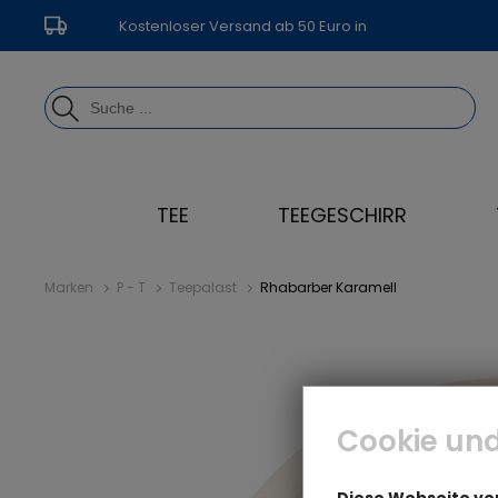
Kostenloser Versand ab 50 Euro in
Deutschland
TEE
TEEGESCHIRR
Marken
P - T
Teepalast
Rhabarber Karamell
Cookie und
Diese Webseite v