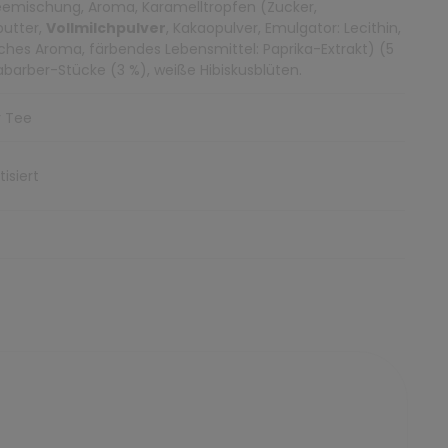
emischung, Aroma, Karamelltropfen (Zucker,
utter,
Vollmilchpulver
, Kakaopulver, Emulgator: Lecithin,
iches Aroma, färbendes Lebensmittel: Paprika-Extrakt) (5
abarber-Stücke (3 %), weiße Hibiskusblüten.
r Tee
isiert