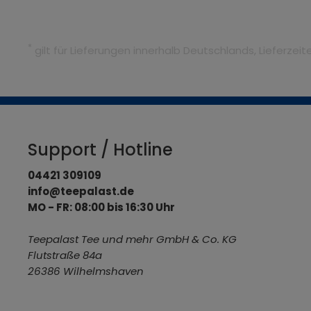
*
gilt für Lieferungen innerhalb Deutschlands, Lieferze
Support / Hotline
04421 309109
info@teepalast.de
MO - FR: 08:00 bis 16:30 Uhr
Teepalast Tee und mehr GmbH & Co. KG
Flutstraße 84a
26386 Wilhelmshaven