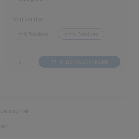
Variante:
mit Teedose
ohne Teedose
IN DEN WARENKORB
ber Karamell
ast