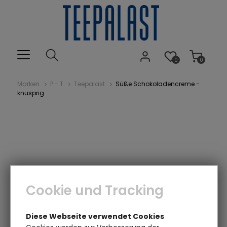
0
0
Marken
P - T
Teepalast
Süße Schokoladencreme -
knusprig
Cookie und Tracking
Diese Webseite verwendet Cookies