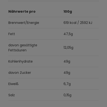
Nährwerte pro
100g
Brennwert/Energie
619 kcal / 2592 kJ
Fett
47,5g
davon gesättigte
12,05g
Fettsäuren
Kohlenhydrate
49g
davon Zucker
49g
Eiweiß
6,7g
Salz
0,15g