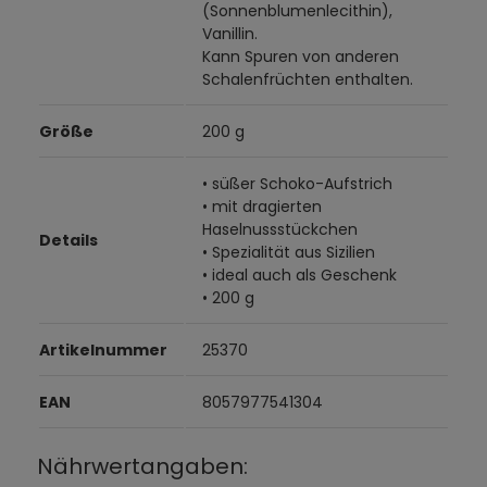
(Sonnenblumenlecithin),
Vanillin.
Kann Spuren von anderen
Schalenfrüchten enthalten.
Größe
200 g
• süßer Schoko-Aufstrich
• mit dragierten
Haselnussstückchen
Details
• Spezialität aus Sizilien
• ideal auch als Geschenk
• 200 g
Artikelnummer
25370
EAN
8057977541304
Nährwertangaben: