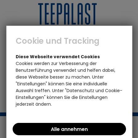
0
0
Cookie und Tracking
Marken
P - T
Teepalast
Trinkschokolade 100
Diese Webseite verwendet Cookies
Percent Cocoa zuckerfrei BIO Dose
Cookies werden zur Verbesserung der
Benutzerführung verwendet und helfen dabei,
diese Webseite besser zu machen. Unter
Das von Ihnen gesuchte Produkt ist leider
"Einstellungen" können Sie eine individuelle
nicht mehr vorhanden
Auswahl treffen. Unter "Datenschutz und Cookie-
Einstellungen" können Sie die Einstellungen
jederzeit ändern.
Support / Hotline