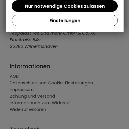
04421 309109
info@teepalast.de
MO - FR: 08:00 bis 16:30 Uhr
Einstellungen
Teepalast Tee und mehr GmbH & Co. KG
Flutstraße 84a
26386 Wilhelmshaven
Informationen
AGB
Datenschutz und Cookie-Einstellungen
Impressum
Zahlung und Versand
Informationen zum Widerruf
Widerruf erklären