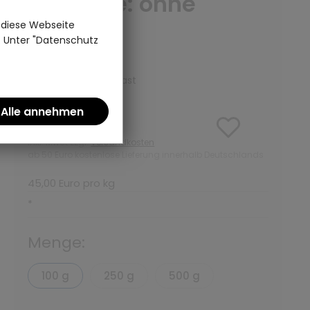
Variante: ohne
Teedose
 diese Webseite
n. Unter "Datenschutz
(0)
Kräutertee | Teepalast
4,50 €
inkl. MwSt zzgl.
Versandkosten
ab 50 Euro kostenlose Lieferung innerhalb Deutschlands
45,00 Euro pro kg
*
Menge:
100 g
250 g
500 g