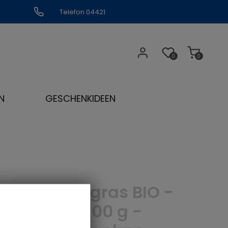
Telefon 04421
309109
0
0
N
GESCHENKIDEEN
Zitronengras BIO -
Menge: 100 g -