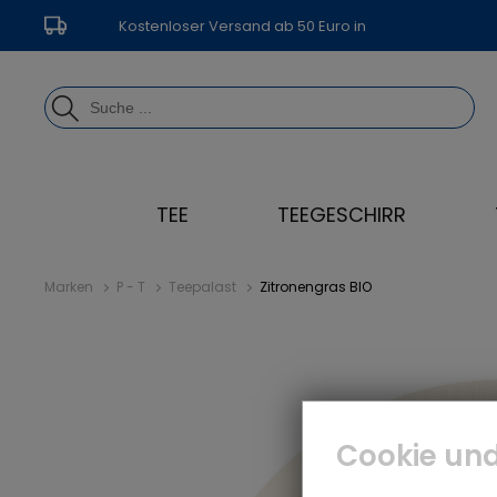
Kostenloser Versand ab 50 Euro in
Deutschland
TEE
TEEGESCHIRR
Marken
P - T
Teepalast
Zitronengras BIO
Cookie und