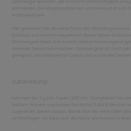
soll Energie spenden, die Konzentrationsfähigkeit stei
stimulieren. Bei Magenproblemen und Nervosität soll Z
wohltuend sein.
Hier genießen Sie die reine Form des Wundergewürzes 
Zusätze und Aromen begeistert dieser Mono-Kräutertee
Zitronengras lässt sich sowohl alleine hervorragend ge
anderen Teesorten mischen. Zitronengras ist auch pe
geeignet, zum Beispiel für Currys und exotische Desser
Zubereitung:
Nehmen Sie 3 g pro Tasse (200 ml). Übergießen Sie de
heißem Wasser und lassen Sie ihn für 5 bis 8 Minuten 
zugedeckt ziehen lassen, damit sich die wertvollen äth
verflüchtigen. So kann sich die Natur am besten in Ihre