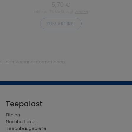
5,70 €
inkl. inkl. 7% MwSt. zzgl.
Versand
ZUM ARTIKEL
mit den
Versandinformationen
Teepalast
Filialen
Nachhaltigkeit
Teeanbaugebiete