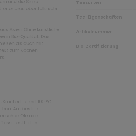
gern und die Sinne
Teesorten
itronengras ebenfalls sehr
Tee-Eigenschaften
aus Asien. Ohne künstliche
Artikelnummer
 in Bio-Qualität. Das
nießen als auch mit
Bio-Zertifizierung
rfekt zum Kochen
ts.
n Kräutertee mit 100 °C
ziehen. Am besten
erischen Öle nicht
r Tasse entfalten.