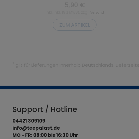
5,90 €
inkl. inkl. 19% MwSt. zzgl.
Versand
ZUM ARTIKEL
*
gilt für Lieferungen innerhalb Deutschlands, Lieferze
Support / Hotline
04421 309109
info@teepalast.de
MO - FR: 08:00 bis 16:30 Uhr