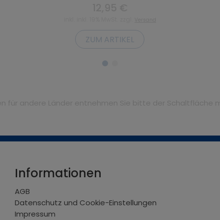
12,95 €
inkl. inkl. 19% MwSt. zzgl.
Versand
ZUM ARTIKEL
iten für andere Länder entnehmen Sie bitte der Schaltfläche 
Informationen
AGB
Datenschutz und Cookie-Einstellungen
Impressum