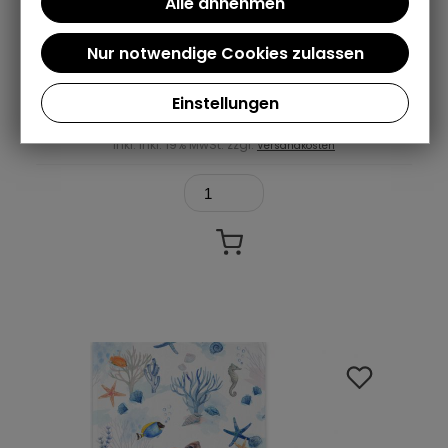
Octopus Bubbles Geschirrtuch
Lieferung: 1-2 Werktage (DE)
Einstellungen
15,95 €
inkl. inkl. 19% MwSt. zzgl.
Versandkosten