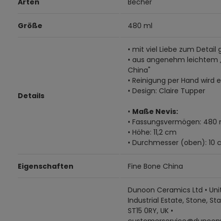
Arten
Becher
Größe
480 ml
• mit viel Liebe zum Detail 
• aus angenehm leichtem 
China"
• Reinigung per Hand wird
• Design: Claire Tupper
Details
•
Maße Nevis:
• Fassungsvermögen: 480 
• Höhe: 11,2 cm
• Durchmesser (oben): 10
Eigenschaften
Fine Bone China
Dunoon Ceramics Ltd • Unit
Industrial Estate, Stone, Sta
ST15 0RY, UK •
customerservice@dunoon