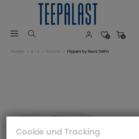
0
0
Marken
A - E
Dunoon
Flippers by Nevis Delfin
Cookie und Tracking