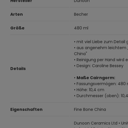
Hersteller
Dunoon
Arten
Becher
Größe
480 ml
• mit viel Liebe zum Detail 
• aus angenehm leichtem 
China"
• Reinigung per Hand wird
• Design: Caroline Bessey
Details
•
Maße Cairngorm:
• Fassungsvermögen: 480 
• Höhe: 10,4 cm
• Durchmesser (oben): 10,
Eigenschaften
Fine Bone China
Dunoon Ceramics Ltd • Unit