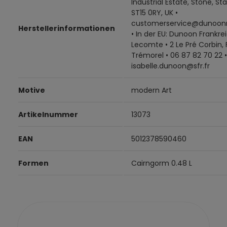
Industrial Estate, Stone, Sta
ST15 0RY, UK •
customerservice@dunoon
Herstellerinformationen
• In der EU: Dunoon Frankrei
Lecomte • 2 Le Pré Corbin,
Trémorel • 06 87 82 70 22 •
isabelle.dunoon@sfr.fr
Motive
modern Art
Artikelnummer
13073
EAN
5012378590460
Formen
Cairngorm 0.48 L