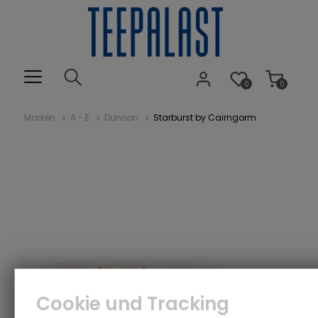
0
0
Marken
A - E
Dunoon
Starburst by Cairngorm
Cookie und Tracking