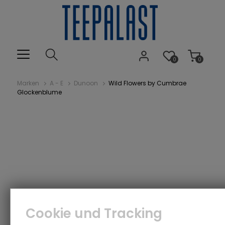
0
0
Marken
A - E
Dunoon
Wild Flowers by Cumbrae
Glockenblume
Cookie und Tracking