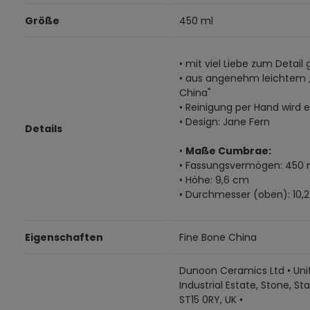
Größe
450 ml
• mit viel Liebe zum Detail 
• aus angenehm leichtem 
China"
• Reinigung per Hand wird
• Design: Jane Fern
Details
•
Maße Cumbrae:
• Fassungsvermögen: 450 
• Höhe: 9,6 cm
• Durchmesser (oben): 10,
Eigenschaften
Fine Bone China
Dunoon Ceramics Ltd • Unit
Industrial Estate, Stone, Sta
ST15 0RY, UK •