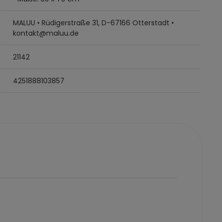
MALUU • Rüdigerstraße 31, D-67166 Otterstadt •
kontakt@maluu.de
21142
4251888103857