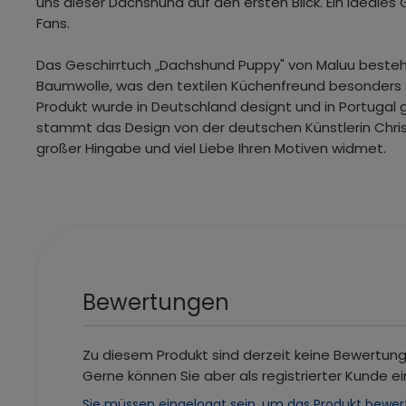
uns dieser Dachshund auf den ersten Blick. Ein ideales
Fans.
Das Geschirrtuch „Dachshund Puppy" von Maluu besteh
Baumwolle, was den textilen Küchenfreund besonders
Produkt wurde in Deutschland designt und in Portugal
stammt das Design von der deutschen Künstlerin Christ
großer Hingabe und viel Liebe Ihren Motiven widmet.
Bewertungen
Zu diesem Produkt sind derzeit keine Bewertun
Gerne können Sie aber als registrierter Kunde ei
Sie müssen eingeloggt sein, um das Produkt bewer