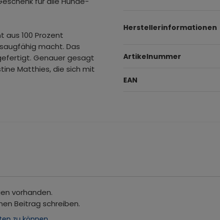
 Geschenk für alle Hunde-
Herstellerinformationen
t aus 100 Prozent
 saugfähig macht. Das
Artikelnummer
 gefertigt. Genauer gesagt
ine Matthies, die sich mit
EAN
gen vorhanden.
nen Beitrag schreiben.
ten zu können.