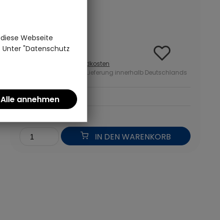
(0)
Baumwolle | Maluu
 diese Webseite
15,95 €
n. Unter "Datenschutz
inkl. MwSt zzgl.
Versandkosten
ab 50 Euro kostenlose Lieferung innerhalb Deutschlands
*
IN DEN WARENKORB