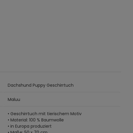
Dachshund Puppy Geschirrtuch
Maluu
• Geschirrtuch mit tierischem Motiv
• Material: 100 % Baumwolle
• in Europa produziert
• Maße: 50 x 70 cm