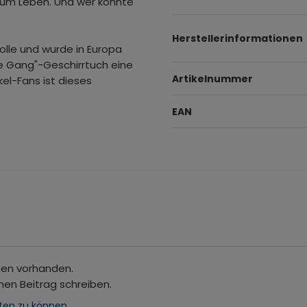
e zum Leben. Und wer könnte
Herstellerinformationen
lle und wurde in Europa
ie Gang"-Geschirrtuch eine
Artikelnummer
el-Fans ist dieses
EAN
gen vorhanden.
nen Beitrag schreiben.
ten zu können.