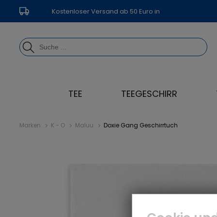
Kostenloser Versand ab 50 Euro in
Deutschland
TEE
TEEGESCHIRR
Marken
K - O
Maluu
Doxie Gang Geschirrtuch