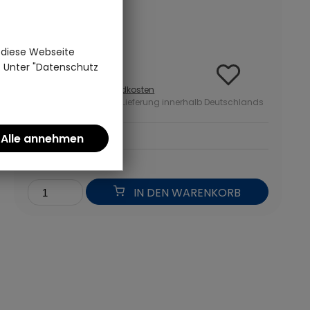
(0)
Baumwolle | Maluu
 diese Webseite
15,95 €
n. Unter "Datenschutz
inkl. MwSt zzgl.
Versandkosten
ab 50 Euro kostenlose Lieferung innerhalb Deutschlands
*
IN DEN WARENKORB