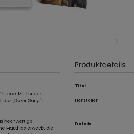
Produktdetails
Titel
 Chance. Mit hundert
t das „Doxie Gang"-
Hersteller
das hochwertige
Details
ine Matthies erweckt die