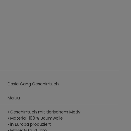
Doxie Gang Geschirrtuch
Maluu
• Geschirrtuch mit tierischem Motiv
• Material: 100 % Baumwolle
• in Europa produziert
• Maße: 50 x 70 cm