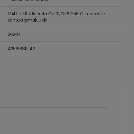
MALUU • Rüdigerstraße 31, D-67166 Otterstadt •
kontakt@maluu.de
26204
4251888111142