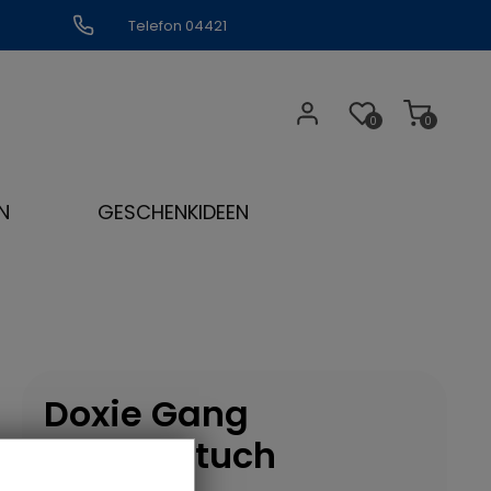
Telefon 04421
309109
0
0
N
GESCHENKIDEEN
Doxie Gang
Geschirrtuch