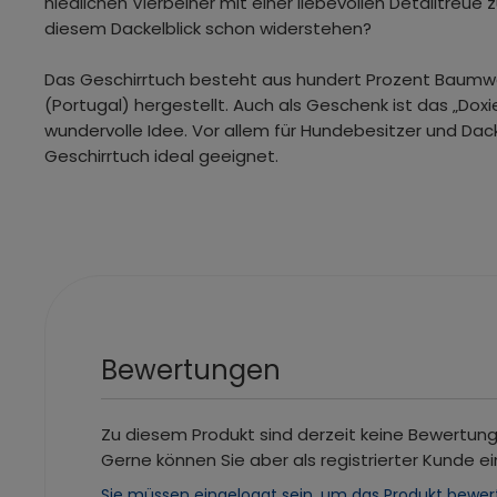
niedlichen Vierbeiner mit einer liebevollen Detailtreu
diesem Dackelblick schon widerstehen?
Das Geschirrtuch besteht aus hundert Prozent Baumwo
(Portugal) hergestellt. Auch als Geschenk ist das „Dox
wundervolle Idee. Vor allem für Hundebesitzer und Dack
Geschirrtuch ideal geeignet.
Bewertungen
Zu diesem Produkt sind derzeit keine Bewertun
Gerne können Sie aber als registrierter Kunde ei
Sie müssen eingeloggt sein, um das Produkt bewer