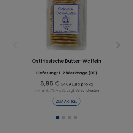
W
Ostfriesische Butter-Waffeln
Lieferung: 1-2 Werktage (DE)
5,95 €
54,09 Euro pro kg
inkl. inkl. 7% MwSt. zzgl.
Versandkosten
ZUM ARTIKEL