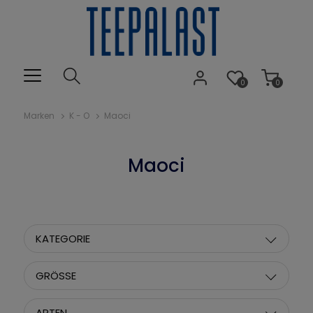
0
0
Marken
K - O
Maoci
Maoci
KATEGORIE
GRÖSSE
ARTEN