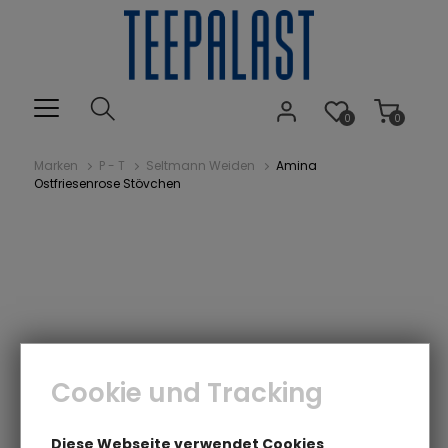
0
0
Marken
P - T
Seltmann Weiden
Amina
Ostfriesenrose Stövchen
Cookie und Tracking
Diese Webseite verwendet Cookies