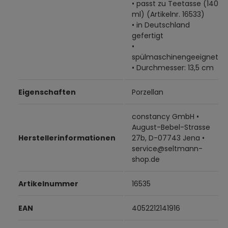
• passt zu Teetasse (140
ml) (Artikelnr. 16533)
• in Deutschland
gefertigt
•
spülmaschinengeeignet
• Durchmesser: 13,5 cm
Eigenschaften
Porzellan
constancy GmbH •
August-Bebel-Strasse
Herstellerinformationen
27b, D-07743 Jena •
service@seltmann-
shop.de
Artikelnummer
16535
EAN
4052212141916