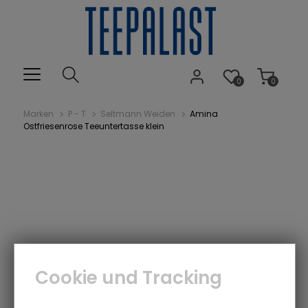
0
0
Marken
P - T
Seltmann Weiden
Amina
Ostfriesenrose Teeuntertasse klein
Cookie und Tracking