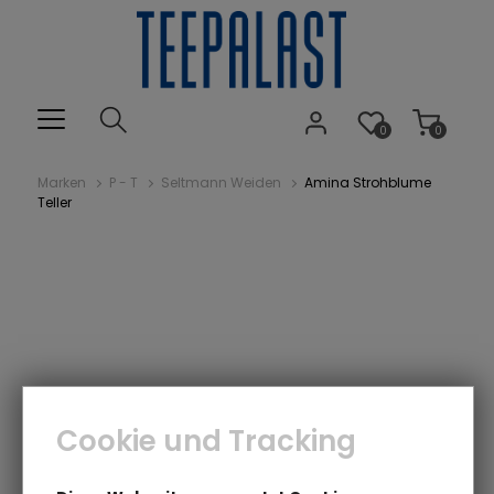
0
0
Marken
P - T
Seltmann Weiden
Amina Strohblume
Teller
Cookie und Tracking